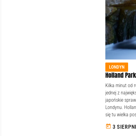
LONDYN
Holland Park
Kilka minut od r
jednej z najwięk
japońskie spraw
Londynu. Hollan
się tu wielka pos
today
3 SIERPN