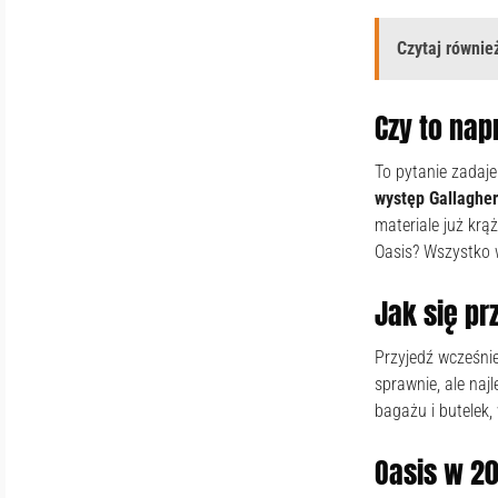
Czytaj również
Czy to na
To pytanie zadaje
występ Gallagher
materiale już krą
Oasis? Wszystko w
Jak się p
Przyjedź wcześni
sprawnie, ale na
bagażu i butelek,
Oasis w 20