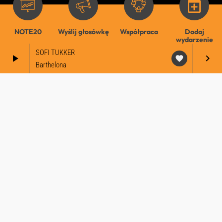
NOTE20
Wyślij głosówkę
Współpraca
Dodaj
wydarzenie
SOFI TUKKER
play_arrow
keyboard_arrow_right
favorite
Barthelona