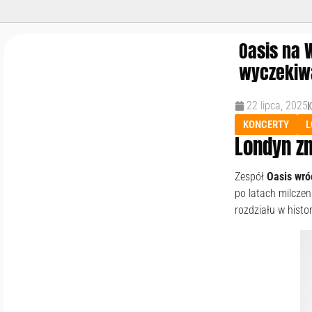
Oasis na 
wyczekiw
22 lipca, 2025
KONCERTY
L
Londyn zn
Zespół
Oasis wró
po latach milczen
rozdziału w histo