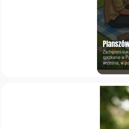
Planszów
Zachęceni suk
spotkanie w P
września, w po
planszówki, gu
kawałek asfalt