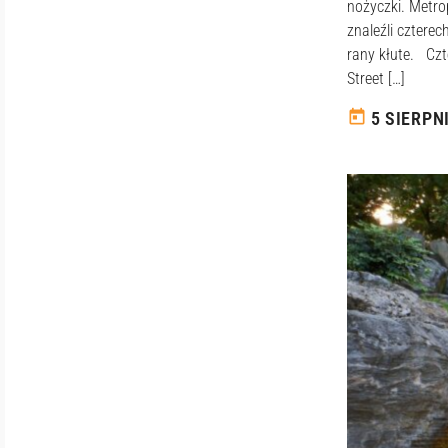
nożyczki. Metro
znaleźli czterec
rany kłute. Czt
Street […]
today
5 SIERPN