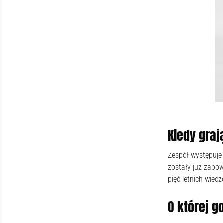
Kiedy gra
Zespół występuje
zostały już zapow
pięć letnich wiec
O której g