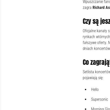
Wpuszczanie fan
zagra
Richard As
Czy są jes
Oficjalne kanały 
rynkach wtórnych
fałszywe oferty. 
dniach koncertów
Co zagrają
Setlista koncertó
pojawiają się:
Hello
Supersonic
Morning Glo