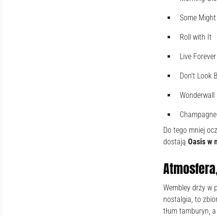
Some Might
Roll with It
Live Forever
Don't Look 
Wonderwall
Champagne 
Do tego mniej ocz
dostają
Oasis w n
Atmosfera,
Wembley drży w po
nostalgia, to zbi
tłum tamburyn, a 