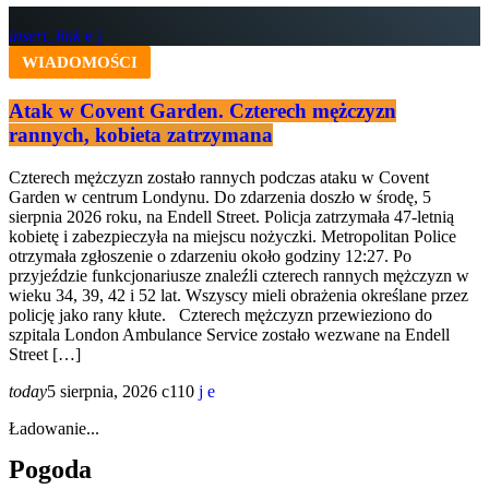
insert_link
WIADOMOŚCI
Atak w Covent Garden. Czterech mężczyzn
rannych, kobieta zatrzymana
Czterech mężczyzn zostało rannych podczas ataku w Covent
Garden w centrum Londynu. Do zdarzenia doszło w środę, 5
sierpnia 2026 roku, na Endell Street. Policja zatrzymała 47-letnią
kobietę i zabezpieczyła na miejscu nożyczki. Metropolitan Police
otrzymała zgłoszenie o zdarzeniu około godziny 12:27. Po
przyjeździe funkcjonariusze znaleźli czterech rannych mężczyzn w
wieku 34, 39, 42 i 52 lat. Wszyscy mieli obrażenia określane przez
policję jako rany kłute. Czterech mężczyzn przewieziono do
szpitala London Ambulance Service zostało wezwane na Endell
Street […]
today
5 sierpnia, 2026
110
Ładowanie...
Pogoda