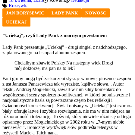
18 kwietnia, 2025
9:09 am
Redakcja
Rozrywka
JAN BORYSEWIC
LADY PANK
NOWOSC
UCIEKAJ
"Uciekaj", czyli Lady Pank z mocnym przesłaniem
Lady Pank prezentuje „Uciekaj" - drugi singiel z nadchodzącego,
zaplanowanego na listopad albumu zespołu.
Chciałbym zbawić Polskę/ Na następny wiek Drogi
mój doktorze, ma pan na to lek?
Fani grupy mogą być zaskoczeni słysząc w nowej piosence zespołu
z ust Janusza Panasewicza tak wyraziste, kąśliwe słowa... Autor
tekstu, Andrzej Mogielnicki, zawarł w nim silny komentarz do
współczesnej sceny społeczno-politycznej, w której populistyczne i
nacjonalistyczne hasła są powtarzane często bez refleksji i
świadomości konsekwencji. Świat opisany w „Uciekaj" jest czarno-
biały, oferuje łatwe i szybkie rozwiązania, nie ma w nim miejsca na
różnorodność i tolerancję. To świat, który niewiele różni się od tego
opisanego przez Mogielnickiego w 2002 roku w „7-mym niebie
nienawiści". Ironiczny wydźwięk słów podkreśla teledysk w
reżyserii Macieja Taichmana.