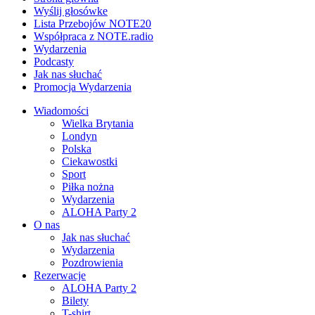
Wyślij głosówke
Lista Przebojów NOTE20
Współpraca z NOTE.radio
Wydarzenia
Podcasty
Jak nas słuchać
Promocja Wydarzenia
Wiadomości
Wielka Brytania
Londyn
Polska
Ciekawostki
Sport
Piłka nożna
Wydarzenia
ALOHA Party 2
O nas
Jak nas słuchać
Wydarzenia
Pozdrowienia
Rezerwacje
ALOHA Party 2
Bilety
T-shirt