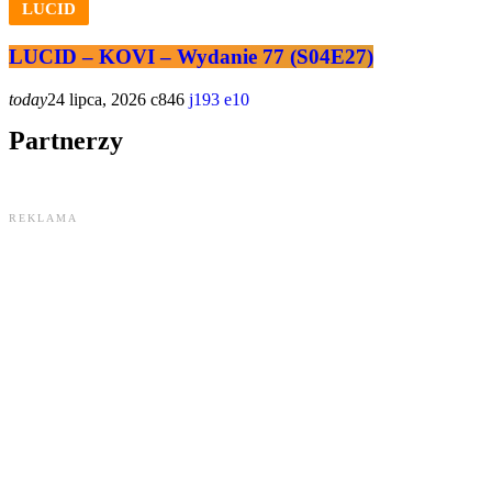
LUCID
LUCID – KOVI – Wydanie 77 (S04E27)
today
24 lipca, 2026
846
193
10
Partnerzy