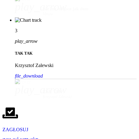
play_arrow
Nie ma miejsca jak dom
Mrozu
3
play_arrow
TAK TAK
Krzysztof Zalewski
file_download
play_arrow
TAK TAK
Krzysztof Zalewski
ZAGŁOSUJ