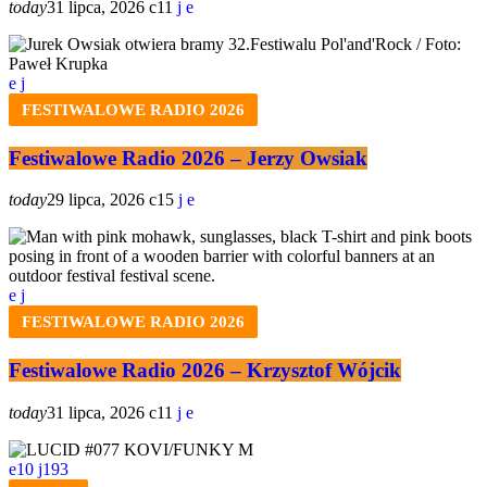
today
31 lipca, 2026
11
FESTIWALOWE RADIO 2026
Festiwalowe Radio 2026 – Jerzy Owsiak
today
29 lipca, 2026
15
FESTIWALOWE RADIO 2026
Festiwalowe Radio 2026 – Krzysztof Wójcik
today
31 lipca, 2026
11
10
193