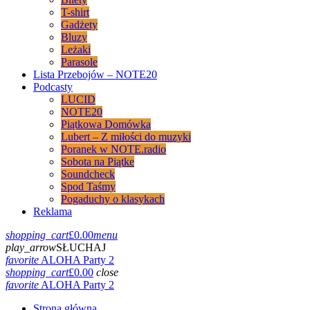
T-shirt
Gadżety
Bluzy
Leżaki
Parasole
Lista Przebojów – NOTE20
Podcasty
LUCID
NOTE20
Piątkowa Domówka
Lubert – Z miłości do muzyki
Poranek w NOTE.radio
Sobota na Piątke
Soundcheck
Spod Taśmy
Pogaduchy o klasykach
Reklama
shopping_cart
£
0.00
menu
play_arrow
SŁUCHAJ
favorite
ALOHA Party 2
shopping_cart
£
0.00
close
favorite
ALOHA Party 2
Strona główna