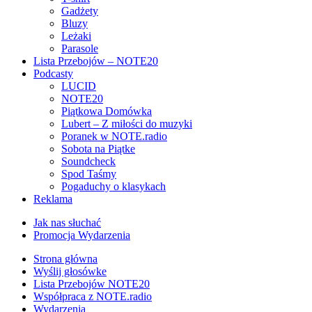
Gadżety
Bluzy
Leżaki
Parasole
Lista Przebojów – NOTE20
Podcasty
LUCID
NOTE20
Piątkowa Domówka
Lubert – Z miłości do muzyki
Poranek w NOTE.radio
Sobota na Piątke
Soundcheck
Spod Taśmy
Pogaduchy o klasykach
Reklama
Jak nas słuchać
Promocja Wydarzenia
Strona główna
Wyślij głosówke
Lista Przebojów NOTE20
Współpraca z NOTE.radio
Wydarzenia