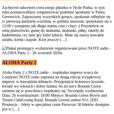
Zachęceni sukcesem corocznego pikniku w Hyde Parku, w tym
roku postanowiliśmy zorganizować podobne spotkanie w Parku
Greenwich. Zapraszamy wszystkich gorąco, spotkanie odbędzie się
w pierwszą niedzielę września, w pobliżu muzeum, spotykamy się o
12:00 i zostajemy jak długo mamy czas i chęci :) Przynieście ze
sobą planszówki, gumę do skakania, skakanki, piłkę, rakiety do
badmintona czy inne gry które lubicie. Mnie się marzy kawałek
asfaltu, kreda i kapsle. Ktoś jeszcze […]
ALOHA Party 2
Aloha Party 2 z NOTE.radio – tropikalna impreza wraca do
Londynu! NOTE.radio zaprasza na drugą edycję wyjątkowej
imprezy w hawajskim klimacie. Przygotujcie kolorowe koszule,
kwiaty we włosach i dobry humor, bo tej nocy Bounds Green
zamieni się w prawdziwy tropikalny raj. Szczegóły wydarzenia
Data: 26 wrześniaStart: 18:00 Miejsce: Bounds Green Bowls and
Tennis ClubGoring Road, Bounds GreenLondon N11 2DD
Promocja – bilety w specjalnej cenie Pierwsze 30 biletów dostępne
jest w […]