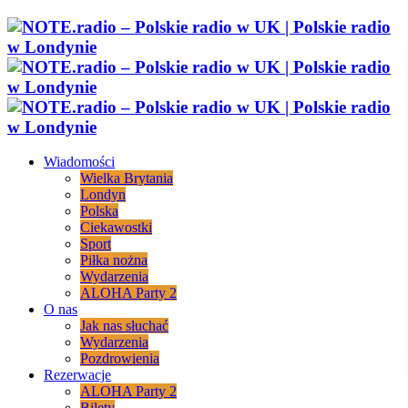
Wiadomości
Wielka Brytania
Londyn
Polska
Ciekawostki
Sport
Piłka nożna
Wydarzenia
ALOHA Party 2
O nas
Jak nas słuchać
Wydarzenia
Pozdrowienia
Rezerwacje
ALOHA Party 2
Bilety