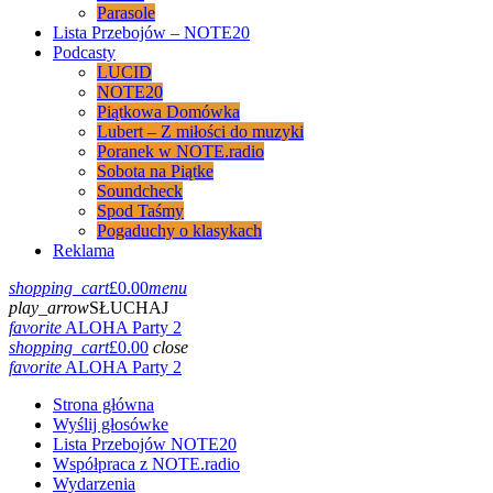
Parasole
Lista Przebojów – NOTE20
Podcasty
LUCID
NOTE20
Piątkowa Domówka
Lubert – Z miłości do muzyki
Poranek w NOTE.radio
Sobota na Piątke
Soundcheck
Spod Taśmy
Pogaduchy o klasykach
Reklama
shopping_cart
£
0.00
menu
play_arrow
SŁUCHAJ
favorite
ALOHA Party 2
shopping_cart
£
0.00
close
favorite
ALOHA Party 2
Strona główna
Wyślij głosówke
Lista Przebojów NOTE20
Współpraca z NOTE.radio
Wydarzenia