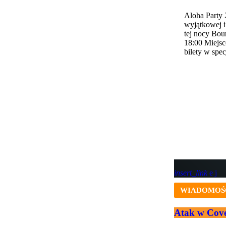
Aloha Party 
wyjątkowej i
tej nocy Bou
18:00 Miejs
bilety w spec
insert_link
WIADOMOŚ
Atak w Cove