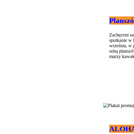
Plansz
Zachęceni s
spotkanie w 
września, w 
sobą planszów
marzy kawałek
ALOHA 