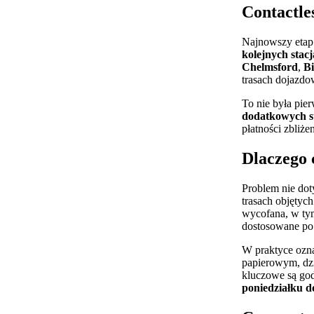
Contactle
Najnowszy etap 
kolejnych stac
Chelmsford
,
Bi
trasach dojazdo
To nie była pie
dodatkowych st
płatności zbliż
Dlaczego 
Problem nie doty
trasach objęty
wycofana, w ty
dostosowane po
W praktyce oznac
papierowym, dzi
kluczowe są god
poniedziałku d