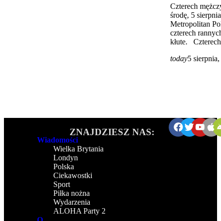
Czterech mężcz
środę, 5 sierpni
Metropolitan Pol
czterech rannych
kłute. Czterech
today
5 sierpnia
ZNAJDZIESZ NAS:
Wiadomości
Wielka Brytania
Londyn
Polska
Ciekawostki
Sport
Piłka nożna
Wydarzenia
ALOHA Party 2
O