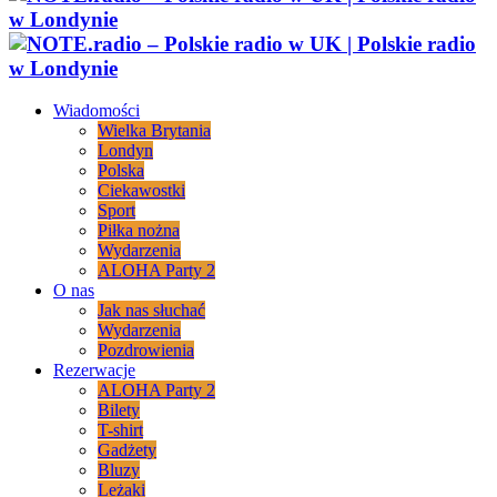
Wiadomości
Wielka Brytania
Londyn
Polska
Ciekawostki
Sport
Piłka nożna
Wydarzenia
ALOHA Party 2
O nas
Jak nas słuchać
Wydarzenia
Pozdrowienia
Rezerwacje
ALOHA Party 2
Bilety
T-shirt
Gadżety
Bluzy
Leżaki