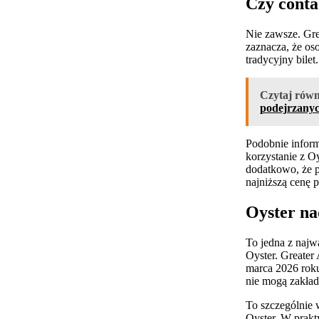
Czy conta
Nie zawsze. Grea
zaznacza, że os
tradycyjny bilet
Czytaj równ
podejrzany
Podobnie inform
korzystanie z O
dodatkowo, że p
najniższą cenę p
Oyster na
To jedna z najw
Oyster. Greater
marca 2026 roku
nie mogą zakłada
To szczególnie 
Oyster. W prakt