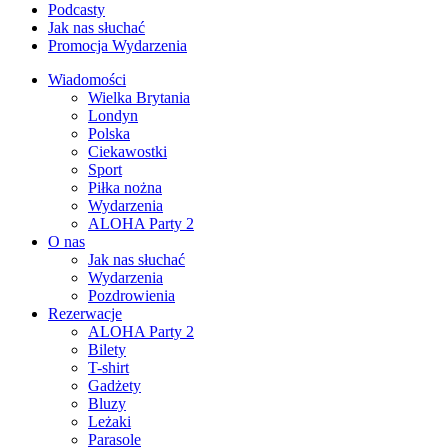
Podcasty
Jak nas słuchać
Promocja Wydarzenia
Wiadomości
Wielka Brytania
Londyn
Polska
Ciekawostki
Sport
Piłka nożna
Wydarzenia
ALOHA Party 2
O nas
Jak nas słuchać
Wydarzenia
Pozdrowienia
Rezerwacje
ALOHA Party 2
Bilety
T-shirt
Gadżety
Bluzy
Leżaki
Parasole