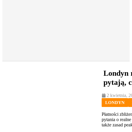
Londyn r
pytają, 
2 kwietnia, 2
LONDYN
Płatności zbliż
pytania o realn
także zasad peak