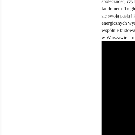
społeczność, czy
fandomem. To gł
się swoją pasją 
energicznych wys
wspólnie budowa
w Warszawie – m