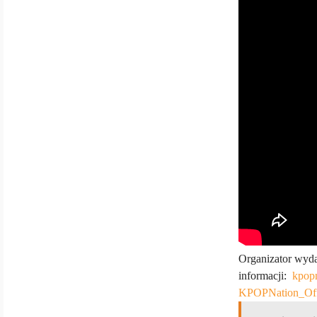
Organizator wyda
informacji:
kpopn
KPOPNation_Offi