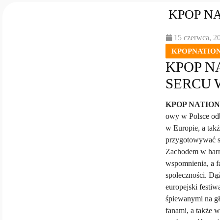
KPOP N
15 czerwca, 2
KPOPNATIO
KPOP N
SERCU
KPOP NATION
owy w Polsce od
w Europie, a tak
przygotowywać si
Zachodem w harmo
wspomnienia, a f
społeczności. D
europejski festi
śpiewanymi na gło
fanami, a także