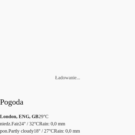
today
5 SIERPNIA, 2026
110
Ładowanie...
Pogoda
London, ENG, GB
29°C
niedz.
Fair
24° / 32°C
Rain: 0,0 mm
pon.
Partly cloudy
18° / 27°C
Rain: 0,0 mm