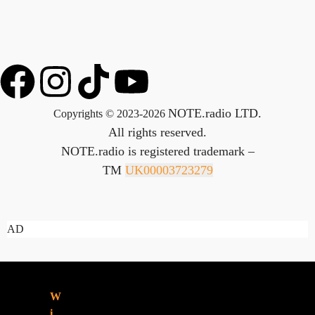
NOTE.radio LTD.
Copyrights © 2023-2026
All rights reserved.
NOTE.radio is registered trademark –
TM
UK00003723279
AD
ZNAJDZIESZ
W
NAS:
i