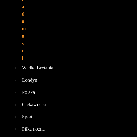
a
d
o
m
o
ś
c
i
Wielka Brytania
Londyn
Polska
Ciekawostki
Sport
Piłka nożna