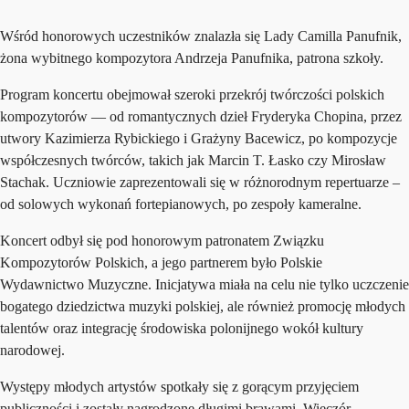
Wśród honorowych uczestników znalazła się Lady Camilla Panufnik,
żona wybitnego kompozytora Andrzeja Panufnika, patrona szkoły.
Program koncertu obejmował szeroki przekrój twórczości polskich
kompozytorów — od romantycznych dzieł Fryderyka Chopina, przez
utwory Kazimierza Rybickiego i Grażyny Bacewicz, po kompozycje
współczesnych twórców, takich jak Marcin T. Łasko czy Mirosław
Stachak. Uczniowie zaprezentowali się w różnorodnym repertuarze –
od solowych wykonań fortepianowych, po zespoły kameralne.
Koncert odbył się pod honorowym patronatem Związku
Kompozytorów Polskich, a jego partnerem było Polskie
Wydawnictwo Muzyczne. Inicjatywa miała na celu nie tylko uczczenie
bogatego dziedzictwa muzyki polskiej, ale również promocję młodych
talentów oraz integrację środowiska polonijnego wokół kultury
narodowej.
Występy młodych artystów spotkały się z gorącym przyjęciem
publiczności i zostały nagrodzone długimi brawami. Wieczór