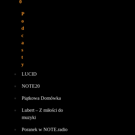
0
P
o
d
c
a
s
t
y
LUCID
NOTE20
Piątkowa Domówka
Lubert – Z miłości do
muzyki
Poranek w NOTE.radio