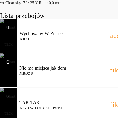
wt.
Clear sky
17° / 25°C
Rain: 0,0 mm
Lista przebojów
1
Wychowany W Polsce
ad
B.R.O
2
Nie ma miejsca jak dom
fi
MROZU
3
TAK TAK
fi
KRZYSZTOF ZALEWSKI