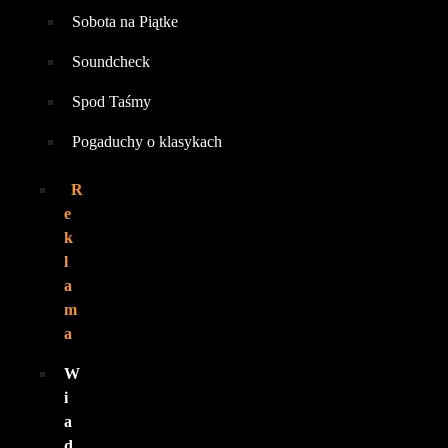
Sobota na Piątke
Soundcheck
Spod Taśmy
Pogaduchy o klasykach
R
e
k
l
a
m
a
W
i
a
d