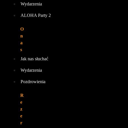
Wydarzenia
ALOHA Party 2
O
n
a
s
Jak nas słuchać
Wydarzenia
Pozdrowienia
R
e
z
e
r