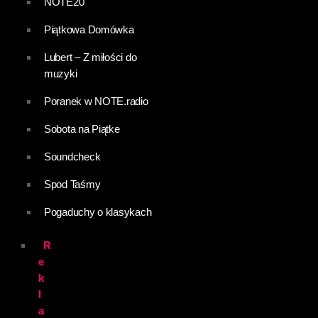
NOTE20
Piątkowa Domówka
Lubert – Z miłości do
muzyki
Poranek w NOTE.radio
Sobota na Piątke
Soundcheck
Spod Taśmy
Pogaduchy o klasykach
R
e
k
l
a