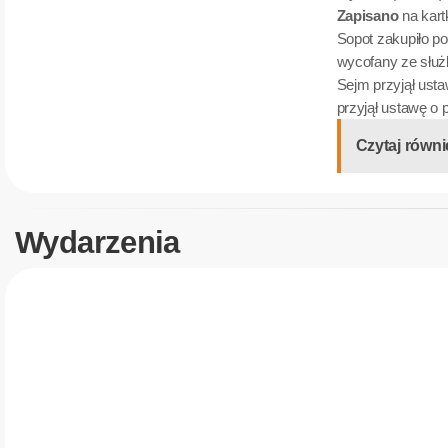
Zapisano
na kart
Sopot zakupiło p
wycofany ze słu
Sejm przyjął usta
przyjął ustawę o 
Czytaj równi
Wydarzenia