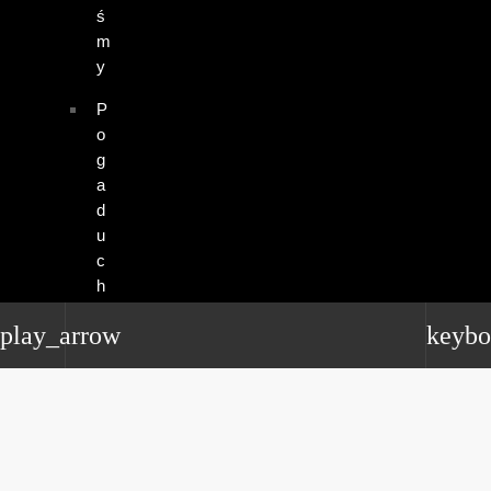
ś
m
y
P
o
g
a
d
u
c
h
y
play_arrow
keybo
o
k
l
a
s
y
k