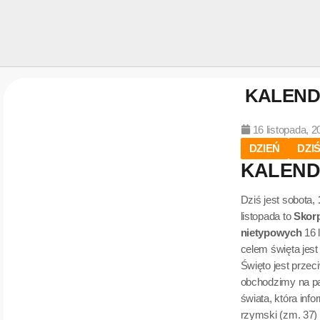
KALENDA
16 listopada, 2
DZIEŃ
DZI
KALENDA
Dziś jest sobota,
listopada to
Skor
nietypowych
16 
celem święta jest
Święto jest prze
obchodzimy na pa
świata, która inf
rzymski (zm. 37)