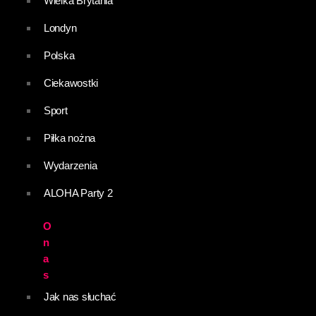
Wielka Brytania
Londyn
Polska
Ciekawostki
Sport
Piłka nożna
Wydarzenia
ALOHA Party 2
O
n
a
s
Jak nas słuchać