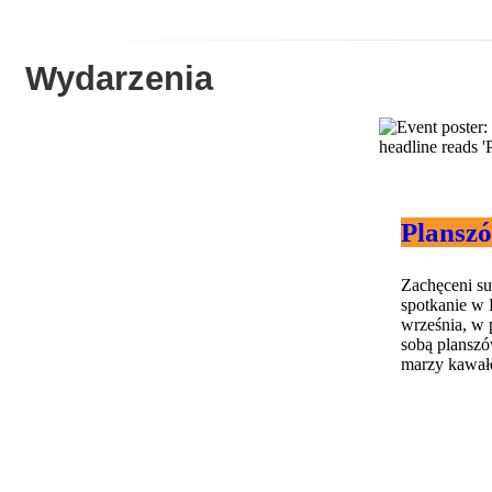
Wydarzenia
Plansz
Zachęceni s
spotkanie w 
września, w 
sobą planszów
marzy kawałek