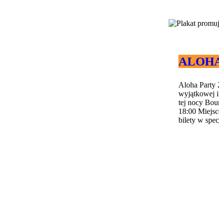
ALOHA 
Aloha Party 
wyjątkowej i
tej nocy Bou
18:00 Miejs
bilety w spec