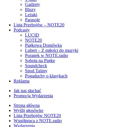
Gadżety
Bluzy
Leżaki
Parasole
Lista Przebojów – NOTE20
Podcasty
LUCID
NOTE20
Piątkowa Domówka
Lubert – Z miłości do muzyki
Poranek w NOTE.radio
Sobota na Piątke
Soundcheck
Spod Taśmy
Pogaduchy o klasykach
Reklama
Jak nas słuchać
Promocja Wydarzenia
Strona główna
Wyślij głosówke
Lista Przebojów NOTE20
Współpraca z NOTE.radio
Wydarzenia