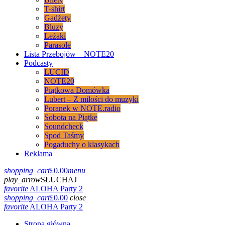
T-shirt
Gadżety
Bluzy
Leżaki
Parasole
Lista Przebojów – NOTE20
Podcasty
LUCID
NOTE20
Piątkowa Domówka
Lubert – Z miłości do muzyki
Poranek w NOTE.radio
Sobota na Piątke
Soundcheck
Spod Taśmy
Pogaduchy o klasykach
Reklama
shopping_cart
£
0.00
menu
play_arrow
SŁUCHAJ
favorite
ALOHA Party 2
shopping_cart
£
0.00
close
favorite
ALOHA Party 2
Strona główna