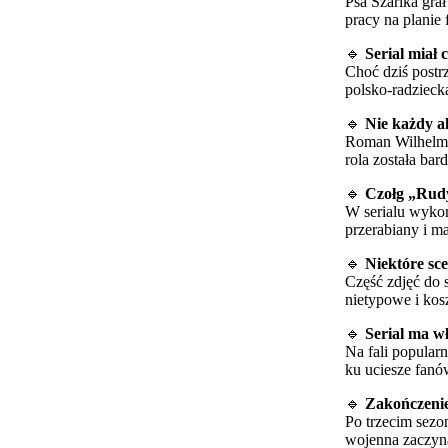
Psa Szarika gra
pracy na planie
🔹
Serial miał
Choć dziś postr
polsko-radziecką
🔹
Nie każdy ak
Roman Wilhelmi,
rola została bar
🔹
Czołg „Rud
W serialu wykor
przerabiany i m
🔹
Niektóre sc
Część zdjęć do 
nietypowe i kos
🔹
Serial ma wł
Na fali popular
ku uciesze fanó
🔹
Zakończenie
Po trzecim sezo
wojenna zaczyn