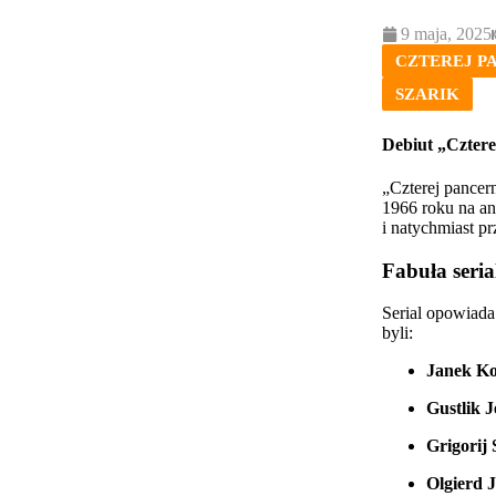
9 maja, 2025
CZTEREJ PA
SZARIK
Debiut „Cztere
„Czterej pancern
1966 roku na an
i natychmiast p
Fabuła seria
Serial opowiada
byli:
Janek Ko
Gustlik J
Grigorij 
Olgierd 