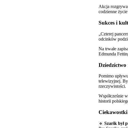
Akcja rozgrywa 
codzienne życie
Sukces i kul
„Czterej pancern
odcinków podzie
Na trwałe zapis
Edmunda Fetting
Dziedzictwo 
Pomimo upływu l
telewizyjnej. By
rzeczywistości.
Współcześnie wi
historii polskieg
Ciekawostki 
🔹
Szarik był 