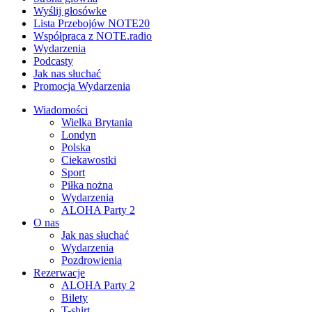
Wyślij głosówke
Lista Przebojów NOTE20
Współpraca z NOTE.radio
Wydarzenia
Podcasty
Jak nas słuchać
Promocja Wydarzenia
Wiadomości
Wielka Brytania
Londyn
Polska
Ciekawostki
Sport
Piłka nożna
Wydarzenia
ALOHA Party 2
O nas
Jak nas słuchać
Wydarzenia
Pozdrowienia
Rezerwacje
ALOHA Party 2
Bilety
T-shirt