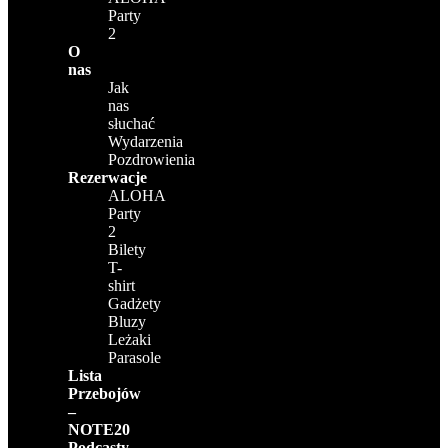
Party
2
O
nas
Jak
nas
słuchać
Wydarzenia
Pozdrowienia
Rezerwacje
ALOHA
Party
2
Bilety
T-
shirt
Gadżety
Bluzy
Leżaki
Parasole
Lista
Przebojów
–
NOTE20
Podcasty