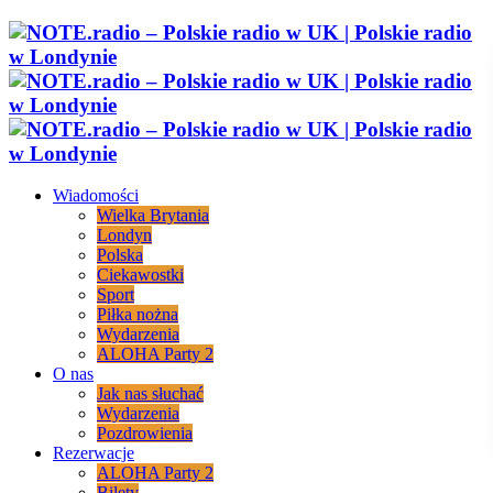
Wiadomości
Wielka Brytania
Londyn
Polska
Ciekawostki
Sport
Piłka nożna
Wydarzenia
ALOHA Party 2
O nas
Jak nas słuchać
Wydarzenia
Pozdrowienia
Rezerwacje
ALOHA Party 2
Bilety