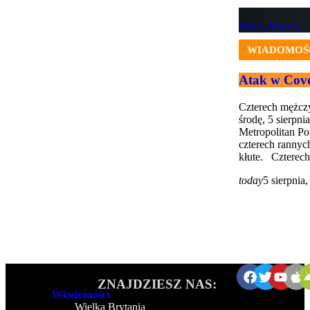
insert_link
WIADOMOŚ
Atak w Cove
Czterech mężcz
środę, 5 sierpni
Metropolitan Pol
czterech rannych
kłute. Czterech
today
5 sierpnia
ZNAJDZIESZ NAS:
Wiadomości
Wielka Brytania