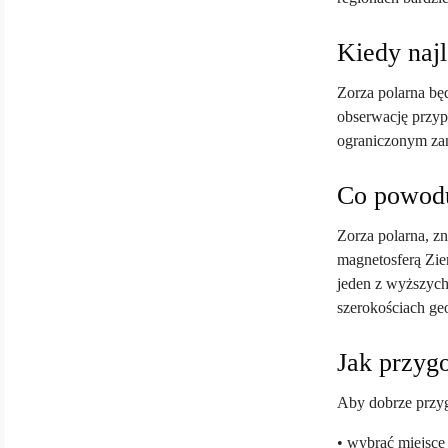
Kiedy naj
Zorza polarna bę
obserwację przyp
ograniczonym zan
Co powodu
Zorza polarna, zn
magnetosferą Zi
jeden z wyższych
szerokościach geo
Jak przygo
Aby dobrze przyg
• wybrać miejsce 