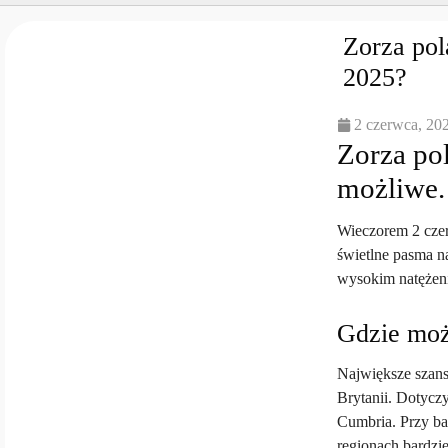
Zorza pol
2025?
2 czerwca, 20
Zorza pol
możliwe.
Wieczorem 2 cze
świetlne pasma n
wysokim natężen
Gdzie moż
Największe szans
Brytanii. Dotyczy
Cumbria. Przy ba
regionach bardzie