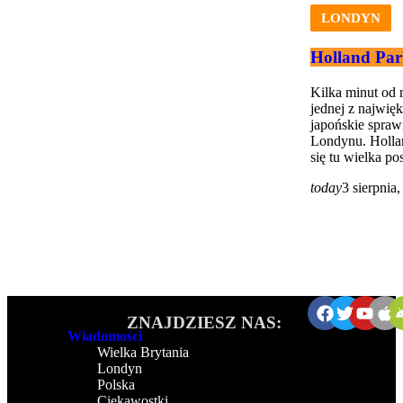
LONDYN
Holland Par
Kilka minut od 
jednej z najwię
japońskie spraw
Londynu. Hollan
się tu wielka pos
today
3 sierpnia
ZNAJDZIESZ NAS:
Wiadomości
Wielka Brytania
Londyn
Polska
Ciekawostki