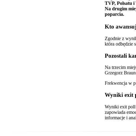
TVP, Polsatu i
Na drugim miej
poparcia.
Kto awansuj
Zgodnie z wynik
która odbędzie 
Pozostali ka
Na trzecim miej
Grzegorz Braun
Frekwencja w pi
Wyniki exit 
Wyniki exit pol
zapowiada emocj
informacje i anal