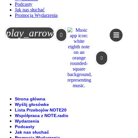
Podcasty
Jak nas słuchać
Promocja Wydarzenia
Koszyk
play_arrow
Strona główna
Wyślij głosówke
Lista Przebojów NOTE20
Współpraca z NOTE.radio
Wydarzenia
Podcasty
Jak nas słuchać
Promocja Wydarzenia