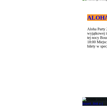
ALOHA 
Aloha Party 
wyjątkowej i
tej nocy Bou
18:00 Miejs
bilety w spec
insert_link