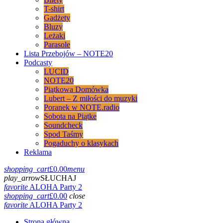
T-shirt
Gadżety
Bluzy
Leżaki
Parasole
Lista Przebojów – NOTE20
Podcasty
LUCID
NOTE20
Piątkowa Domówka
Lubert – Z miłości do muzyki
Poranek w NOTE.radio
Sobota na Piątke
Soundcheck
Spod Taśmy
Pogaduchy o klasykach
Reklama
shopping_cart
£
0.00
menu
play_arrow
SŁUCHAJ
favorite
ALOHA Party 2
shopping_cart
£
0.00
close
favorite
ALOHA Party 2
Strona główna