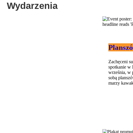
Wydarzenia
Plansz
Zachęceni s
spotkanie w 
września, w 
sobą planszów
marzy kawałek