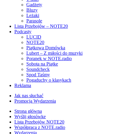
Gadżety
Bluzy
Leżaki
Parasole
Lista Przebojów – NOTE20
Podcasty
LUCID
NOTE20
Piątkowa Domówka
Lubert – Z miłości do muzyki
Poranek w NOTE.radio
Sobota na Piątke
Soundcheck
Spod Taśmy
Pogaduchy o klasykach
Reklama
Jak nas słuchać
Promocja Wydarzenia
Strona główna
Wyślij głosówke
Lista Przebojów NOTE20
Współpraca z NOTE.radio
Wydarzenia