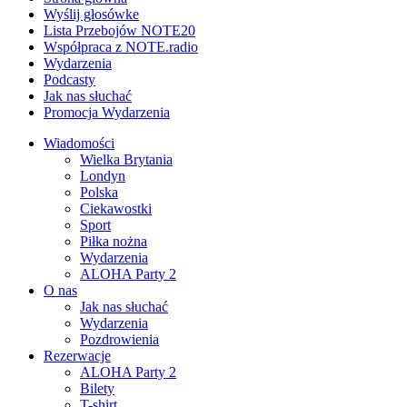
Wyślij głosówke
Lista Przebojów NOTE20
Współpraca z NOTE.radio
Wydarzenia
Podcasty
Jak nas słuchać
Promocja Wydarzenia
Wiadomości
Wielka Brytania
Londyn
Polska
Ciekawostki
Sport
Piłka nożna
Wydarzenia
ALOHA Party 2
O nas
Jak nas słuchać
Wydarzenia
Pozdrowienia
Rezerwacje
ALOHA Party 2
Bilety
T-shirt