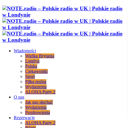
Wiadomości
Wielka Brytania
Londyn
Polska
Ciekawostki
Sport
Piłka nożna
Wydarzenia
ALOHA Party 2
O nas
Jak nas słuchać
Wydarzenia
Pozdrowienia
Rezerwacje
ALOHA Party 2
Bilety