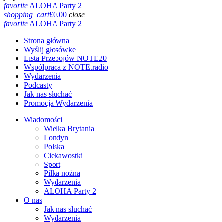
favorite
ALOHA Party 2
shopping_cart
£
0.00
close
favorite
ALOHA Party 2
Strona główna
Wyślij głosówke
Lista Przebojów NOTE20
Współpraca z NOTE.radio
Wydarzenia
Podcasty
Jak nas słuchać
Promocja Wydarzenia
Wiadomości
Wielka Brytania
Londyn
Polska
Ciekawostki
Sport
Piłka nożna
Wydarzenia
ALOHA Party 2
O nas
Jak nas słuchać
Wydarzenia