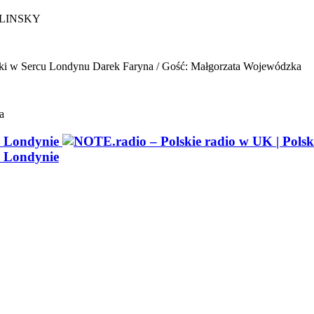
ELINSKY
ki w Sercu Londynu
Darek Faryna / Gość: Małgorzata Wojewódzka
a