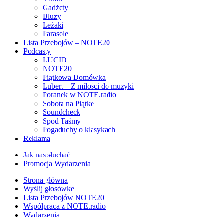
Gadżety
Bluzy
Leżaki
Parasole
Lista Przebojów – NOTE20
Podcasty
LUCID
NOTE20
Piątkowa Domówka
Lubert – Z miłości do muzyki
Poranek w NOTE.radio
Sobota na Piątke
Soundcheck
Spod Taśmy
Pogaduchy o klasykach
Reklama
Jak nas słuchać
Promocja Wydarzenia
Strona główna
Wyślij głosówke
Lista Przebojów NOTE20
Współpraca z NOTE.radio
Wydarzenia