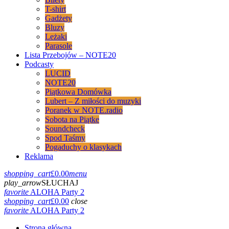
T-shirt
Gadżety
Bluzy
Leżaki
Parasole
Lista Przebojów – NOTE20
Podcasty
LUCID
NOTE20
Piątkowa Domówka
Lubert – Z miłości do muzyki
Poranek w NOTE.radio
Sobota na Piątke
Soundcheck
Spod Taśmy
Pogaduchy o klasykach
Reklama
shopping_cart
£
0.00
menu
play_arrow
SŁUCHAJ
favorite
ALOHA Party 2
shopping_cart
£
0.00
close
favorite
ALOHA Party 2
Strona główna