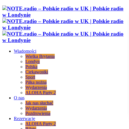
Wiadomości
Wielka Brytania
Londyn
Polska
Ciekawostki
Sport
Piłka nożna
Wydarzenia
ALOHA Party 2
O nas
Jak nas słuchać
Wydarzenia
Pozdrowienia
Rezerwacje
ALOHA Party 2
Bilety