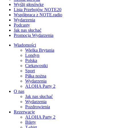
Wyślij głosówke
Lista Przebojów NOTE20
Współpraca z NOTE.radio
Wydarzenia
Podcasty
Jak nas słuchać
Promocja Wydarzenia
Wiadomości
Wielka Brytania
Londyn
Polska
Ciekawostki
Sport
Piłka nożna
Wydarzenia
ALOHA Party 2
O nas
Jak nas słuchać
Wydarzenia
Pozdrowienia
Rezerwacje
ALOHA Party 2
Bilety
T-shirt