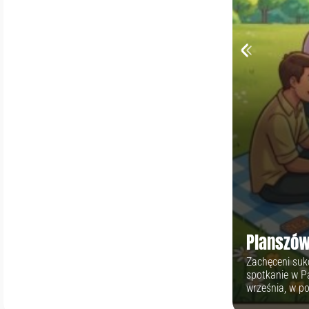
Planszów
Zachęceni suk
spotkanie w P
września, w po
planszówki, gu