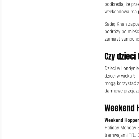
podkreśla, że pr
weekendowa ma po
Sadiq Khan zapow
podróży po mieści
zamiast samocho
Czy dzieci
Dzieci w Londyni
dzieci w wieku 5
mogą korzystać z
darmowe przejazd
Weekend H
Weekend Hopper
Holiday Monday 3
tramwajami TfL. O