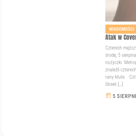
WIADOMOŚCI
Atak w Cove
Czterech mężcz
środę, 5 sierpni
nożyczki. Metro
znaleźli czterec
rany kłute. Czt
Street […]
today
5 SIERPN