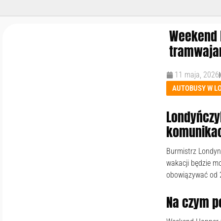
Weekend H
tramwajam
11 maja, 2026
AUTOBUSY W L
Londyńczyk
komunikacj
Burmistrz Londyn
wakacji będzie m
obowiązywać od 2
Na czym p