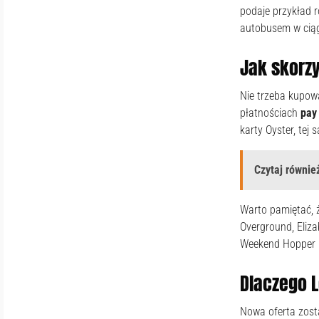
podaje przykład r
autobusem w cią
Jak skorz
Nie trzeba kupowa
płatnościach
pay
karty Oyster, tej
Czytaj również
Warto pamiętać, 
Overground, Eliza
Weekend Hopper n
Dlaczego 
Nowa oferta zosta