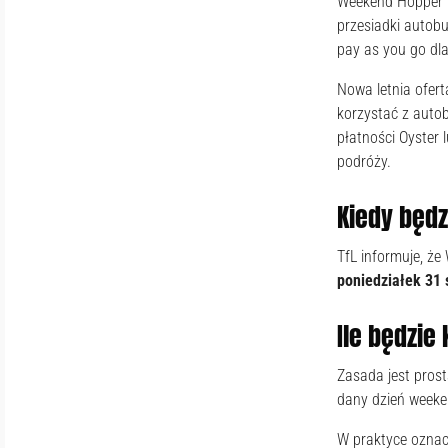
Weekend Hopper t
przesiadki autobu
pay as you go dl
Nowa letnia ofert
korzystać z auto
płatności Oyster 
podróży.
Kiedy będ
TfL informuje, ż
poniedziałek 31 
Ile będzi
Zasada jest prost
dany dzień weeke
W praktyce oznacz