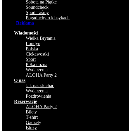
Sobota na Piątke
Soundcheck
Spod Taśmy
Pogaduchy o klasykach
Reklama
Wiadomości
Wielka Brytania
Londyn
Polska
Ciekawostki
Sport
Piłka nożna
Wydarzenia
ALOHA Party 2
O nas
Jak nas słuchać
Wydarzenia
Pozdrowienia
Rezerwacje
ALOHA Party 2
Bilety
T-shirt
Gadżety
Bluzy