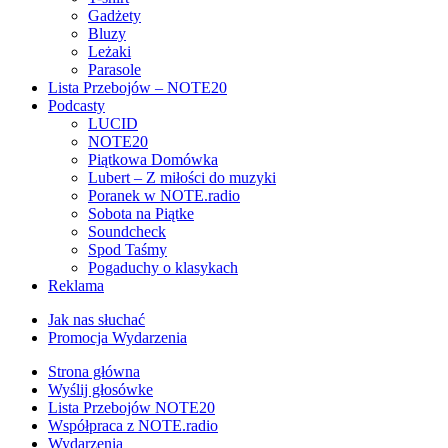
Gadżety
Bluzy
Leżaki
Parasole
Lista Przebojów – NOTE20
Podcasty
LUCID
NOTE20
Piątkowa Domówka
Lubert – Z miłości do muzyki
Poranek w NOTE.radio
Sobota na Piątke
Soundcheck
Spod Taśmy
Pogaduchy o klasykach
Reklama
Jak nas słuchać
Promocja Wydarzenia
Strona główna
Wyślij głosówke
Lista Przebojów NOTE20
Współpraca z NOTE.radio
Wydarzenia