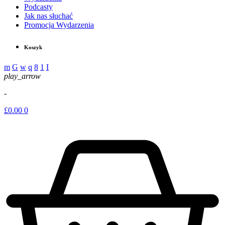
Podcasty
Jak nas słuchać
Promocja Wydarzenia
Koszyk
play_arrow
-
£
0.00
0