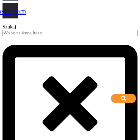
nstagram
Szukaj