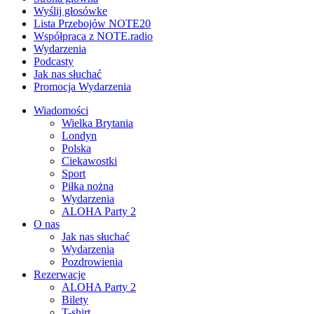
Wyślij głosówke
Lista Przebojów NOTE20
Współpraca z NOTE.radio
Wydarzenia
Podcasty
Jak nas słuchać
Promocja Wydarzenia
Wiadomości
Wielka Brytania
Londyn
Polska
Ciekawostki
Sport
Piłka nożna
Wydarzenia
ALOHA Party 2
O nas
Jak nas słuchać
Wydarzenia
Pozdrowienia
Rezerwacje
ALOHA Party 2
Bilety
T-shirt