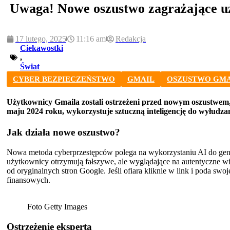
Uwaga! Nowe oszustwo zagrażające 
17 lutego, 2025
11:16 am
Redakcja
Ciekawostki
,
Świat
CYBER BEZPIECZEŃSTWO
GMAIL
OSZUSTWO GMA
Użytkownicy Gmaila zostali ostrzeżeni przed nowym oszustwem,
maju 2024 roku, wykorzystuje sztuczną inteligencję do wyłudza
Jak działa nowe oszustwo?
Nowa metoda cyberprzestępców polega na wykorzystaniu AI do genero
użytkownicy otrzymują fałszywe, ale wyglądające na autentyczne wi
od oryginalnych stron Google. Jeśli ofiara kliknie w link i poda s
finansowych.
Foto Getty Images
Ostrzeżenie eksperta