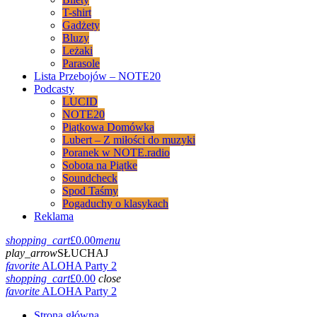
T-shirt
Gadżety
Bluzy
Leżaki
Parasole
Lista Przebojów – NOTE20
Podcasty
LUCID
NOTE20
Piątkowa Domówka
Lubert – Z miłości do muzyki
Poranek w NOTE.radio
Sobota na Piątke
Soundcheck
Spod Taśmy
Pogaduchy o klasykach
Reklama
shopping_cart
£
0.00
menu
play_arrow
SŁUCHAJ
favorite
ALOHA Party 2
shopping_cart
£
0.00
close
favorite
ALOHA Party 2
Strona główna