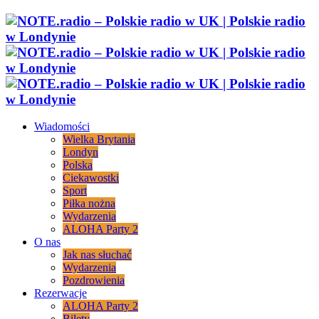
Wiadomości
Wielka Brytania
Londyn
Polska
Ciekawostki
Sport
Piłka nożna
Wydarzenia
ALOHA Party 2
O nas
Jak nas słuchać
Wydarzenia
Pozdrowienia
Rezerwacje
ALOHA Party 2
Bilety