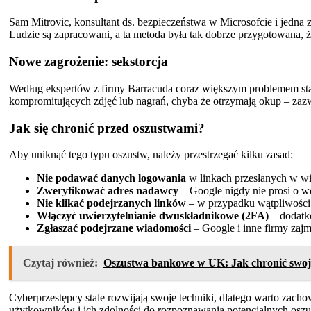
Sam Mitrovic, konsultant ds. bezpieczeństwa w Microsofcie i jedna 
Ludzie są zapracowani, a ta metoda była tak dobrze przygotowana, ż
Nowe zagrożenie: sekstorcja
Według ekspertów z firmy Barracuda coraz większym problemem staj
kompromitujących zdjęć lub nagrań, chyba że otrzymają okup – zaz
Jak się chronić przed oszustwami?
Aby uniknąć tego typu oszustw, należy przestrzegać kilku zasad:
Nie podawać danych logowania
w linkach przesłanych w wi
Zweryfikować adres nadawcy
– Google nigdy nie prosi o we
Nie klikać podejrzanych linków
– w przypadku wątpliwości w
Włączyć uwierzytelnianie dwuskładnikowe (2FA)
– dodatk
Zgłaszać podejrzane wiadomości
– Google i inne firmy zajm
Czytaj również:
Oszustwa bankowe w UK: Jak chronić swoj
Cyberprzestępcy stale rozwijają swoje techniki, dlatego warto zach
użytkowników i ich zdolności do rozpoznawania potencjalnych oszu