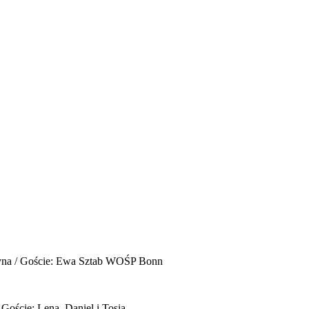
yna / Goście: Ewa Sztab WOŚP Bonn
 Goście: Lena, Daniel i Tosia