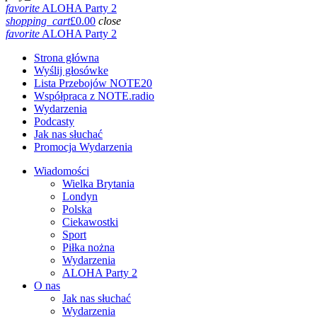
favorite
ALOHA Party 2
shopping_cart
£
0.00
close
favorite
ALOHA Party 2
Strona główna
Wyślij głosówke
Lista Przebojów NOTE20
Współpraca z NOTE.radio
Wydarzenia
Podcasty
Jak nas słuchać
Promocja Wydarzenia
Wiadomości
Wielka Brytania
Londyn
Polska
Ciekawostki
Sport
Piłka nożna
Wydarzenia
ALOHA Party 2
O nas
Jak nas słuchać
Wydarzenia