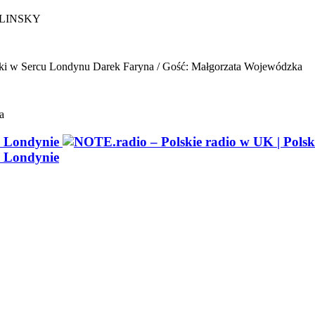
ELINSKY
ki w Sercu Londynu
Darek Faryna / Gość: Małgorzata Wojewódzka
a