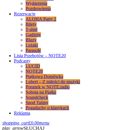
Wydarzenia
Pozdrowienia
Rezerwacje
ALOHA Party 2
Bilety
T-shirt
Gadżety
Bluzy
Leżaki
Parasole
Lista Przebojów – NOTE20
Podcasty
LUCID
NOTE20
Piątkowa Domówka
Lubert – Z miłości do muzyki
Poranek w NOTE.radio
Sobota na Piątke
Soundcheck
Spod Taśmy
Pogaduchy o klasykach
Reklama
shopping_cart
£
0.00
menu
play_arrow
SŁUCHAJ