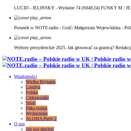
LUCID - JELINSKY - Wydanie 74 (S04E24)
FUNKY M / J
play_arrow
Poranek w NOTE.radio - Gość: Małgorzata Wojewódzka - Pol
play_arrow
Wybory prezydenckie 2025. Jak głosować za granicą?
Redakcj
Wiadomości
Wielka Brytania
Londyn
Polska
Ciekawostki
Sport
Piłka nożna
Wydarzenia
ALOHA Party 2
O nas
Jak nas słuchać