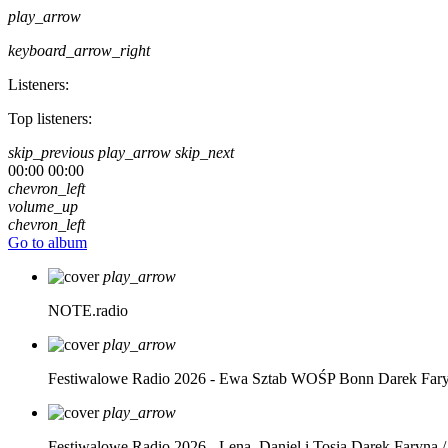
play_arrow
keyboard_arrow_right
Listeners:
Top listeners:
skip_previous
play_arrow
skip_next
00:00
00:00
chevron_left
volume_up
chevron_left
Go to album
play_arrow
NOTE.radio
play_arrow
Festiwalowe Radio 2026 - Ewa Sztab WOŚP Bonn
Darek Far
play_arrow
Festiwalowe Radio 2026 - Lena, Daniel i Tosia
Darek Faryna /