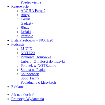
Pozdrowienia
Rezerwacje
ALOHA Party 2
Bilety
T-shirt
Gadżety
Bluzy
Leżaki
Parasole
Lista Przebojów – NOTE20
Podcasty
LUCID
NOTE20
Piątkowa Domówka
Lubert – Z miłości do muzyki
Poranek w NOTE.radio
Sobota na Piątke
Soundcheck
Spod Taśmy
Pogaduchy o klasykach
Reklama
Jak nas słuchać
Promocja Wydarzenia