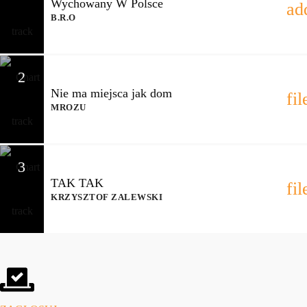
Wychowany W Polsce
ad
B.R.O
2
Nie ma miejsca jak dom
fi
MROZU
3
TAK TAK
fi
KRZYSZTOF ZALEWSKI