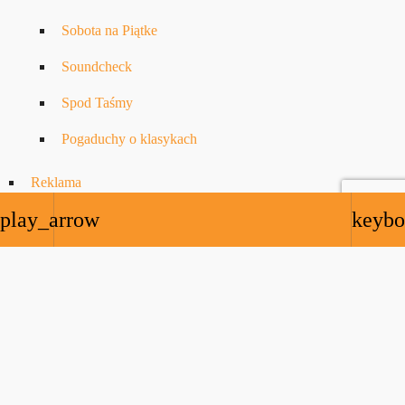
Sobota na Piątke
Soundcheck
Spod Taśmy
Pogaduchy o klasykach
Reklama
play_arrow
keybo
ZNAJDZIESZ NAS:
Copyrights © 2023-2026 NOTE.radio LTD. All rights reserved.
NOTE.radio is registred trademark – TM
UK00003723279