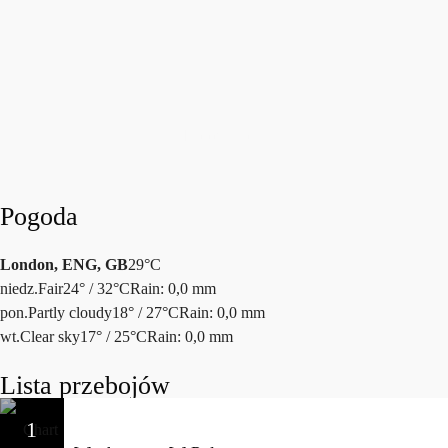
today
5 SIERPNIA, 2026
110
Ładowanie...
Pogoda
London, ENG, GB
29°C
niedz.
Fair
24° / 32°C
Rain: 0,0 mm
pon.
Partly cloudy
18° / 27°C
Rain: 0,0 mm
wt.
Clear sky
17° / 25°C
Rain: 0,0 mm
Lista przebojów
1