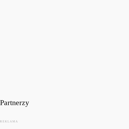
FESTIWALOWE RADIO 2026
Festiwalowe Radio 2026 – Ewa Sztab WOŚP Bonn
today
31 LIPCA, 2026
13
Partnerzy