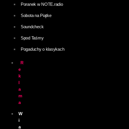
Poranek w NOTE.radio
Sobota na Piątke
Soundcheck
Spod Taśmy
Pogaduchy o klasykach
R
e
k
l
a
m
a
W
i
a