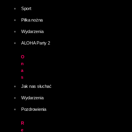
Sport
Piłka nożna
Wydarzenia
ALOHA Party 2
O
n
a
s
Jak nas słuchać
Wydarzenia
Pozdrowienia
R
e