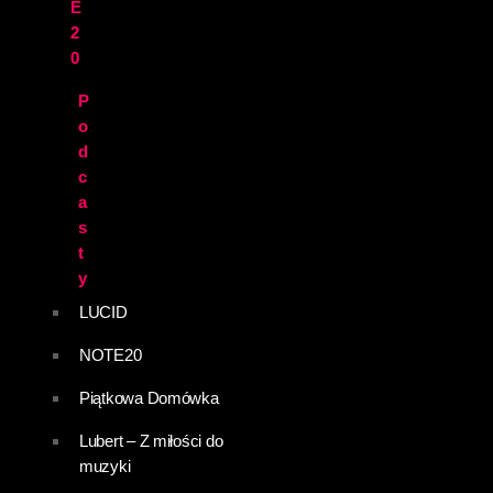
E
2
0
P
o
d
c
a
s
t
y
LUCID
NOTE20
Piątkowa Domówka
Lubert – Z miłości do
muzyki