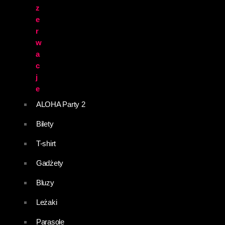
z
e
r
w
a
c
j
e
ALOHA Party 2
Bilety
T-shirt
Gadżety
Bluzy
Leżaki
Parasole