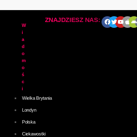
ZNAJDZIESZ NAS:
W
i
a
d
o
m
o
ś
c
i
Wielka Brytania
Londyn
Polska
Ciekawostki