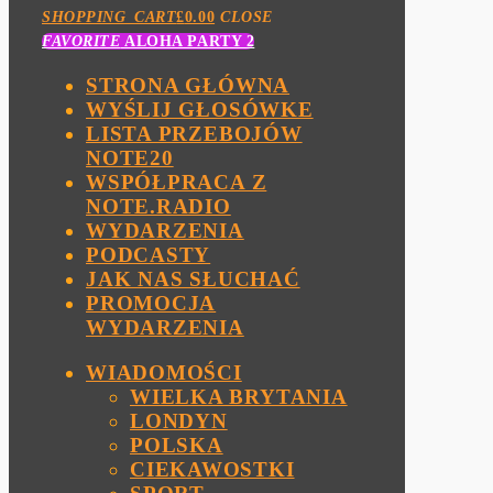
SHOPPING_CART
£
0.00
CLOSE
FAVORITE
ALOHA PARTY 2
STRONA GŁÓWNA
WYŚLIJ GŁOSÓWKE
LISTA PRZEBOJÓW
NOTE20
WSPÓŁPRACA Z
NOTE.RADIO
WYDARZENIA
PODCASTY
JAK NAS SŁUCHAĆ
PROMOCJA
WYDARZENIA
WIADOMOŚCI
WIELKA BRYTANIA
LONDYN
POLSKA
CIEKAWOSTKI