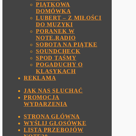
PIĄTKOWA
DOMÓWKA
LUBERT – Z MIŁOŚCI
DO MUZYKI
PORANEK W
NOTE.RADIO
SOBOTA NA PIĄTKE
SOUNDCHECK
SPOD TAŚMY
POGADUCHY O
KLASYKACH
REKLAMA
JAK NAS SŁUCHAĆ
PROMOCJA
WYDARZENIA
STRONA GŁÓWNA
WYŚLIJ GŁOSÓWKE
LISTA PRZEBOJÓW