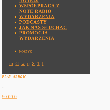
NOTE20
WSPÓŁPRACA Z
NOTE.RADIO
WYDARZENIA
PODCASTY
JAK NAS SŁUCHAĆ
PROMOCJA
WYDARZENIA
KOSZYK
PLAY_ARROW
-
£
0.00
0