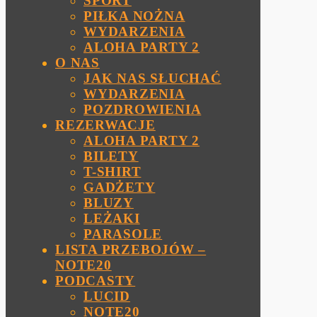
SPORT
PIŁKA NOŻNA
WYDARZENIA
ALOHA PARTY 2
O NAS
JAK NAS SŁUCHAĆ
WYDARZENIA
POZDROWIENIA
REZERWACJE
ALOHA PARTY 2
BILETY
T-SHIRT
GADŻETY
BLUZY
LEŻAKI
PARASOLE
LISTA PRZEBOJÓW –
NOTE20
PODCASTY
LUCID
NOTE20