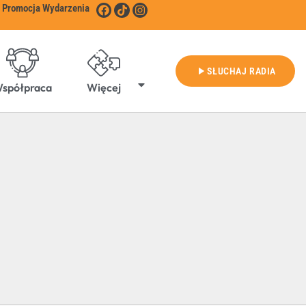
Promocja Wydarzenia
play_arrow
SŁUCHAJ RADIA
spółpraca
Więcej