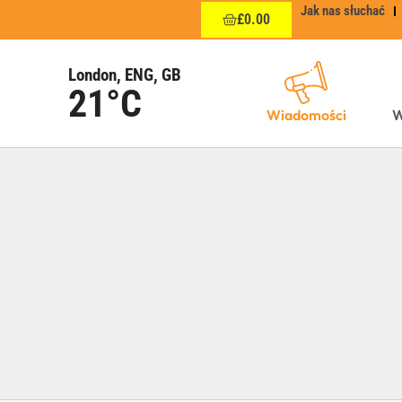
Jak nas słuchać
£
0.00
London, ENG, GB
21°C
Wiadomości
W