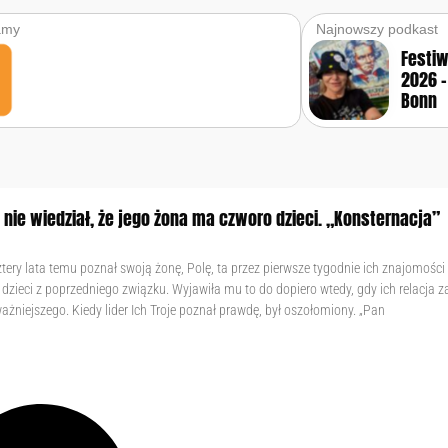
amy
Najnowszy podkast
Festi
2026 –
Bonn
nie wiedział, że jego żona ma czworo dzieci. „Konsternacja”
tery lata temu poznał swoją żonę, Polę, ta przez pierwsze tygodnie ich znajomości
dzieci z poprzedniego związku. Wyjawiła mu to do dopiero wtedy, gdy ich relacja z
ażniejszego. Kiedy lider Ich Troje poznał prawdę, był oszołomiony. „Pan