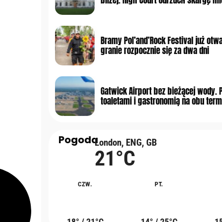
Bramy Pol’and’Rock Festival już otwa
granie rozpocznie się za dwa dni
Gatwick Airport bez bieżącej wody. 
toaletami i gastronomią na obu term
Pogoda
London, ENG, GB
21°C
CZW.
PT.
18° / 21°C
14° / 25°C
15