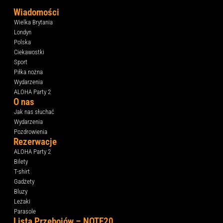
Wiadomości
Wielka Brytania
Londyn
Polska
Ciekawostki
Sport
Piłka nożna
Wydarzenia
ALOHA Party 2
O nas
Jak nas słuchać
Wydarzenia
Pozdrowienia
Rezerwacje
ALOHA Party 2
Bilety
T-shirt
Gadżety
Bluzy
Leżaki
Parasole
Lista Przebojów – NOTE20