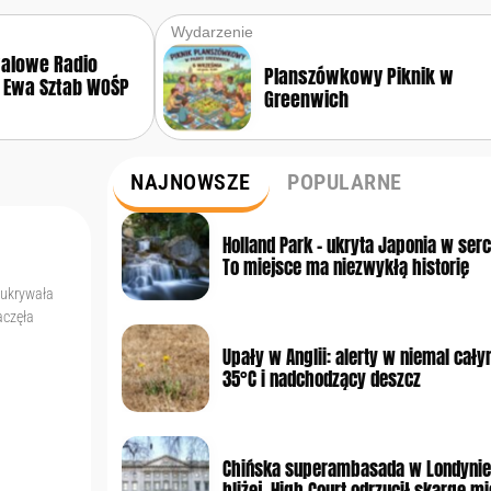
Wydarzenie
walowe Radio
Planszówkowy Piknik w
 Ewa Sztab WOŚP
Greenwich
NAJNOWSZE
POPULARNE
Holland Park – ukryta Japonia w ser
To miejsce ma niezwykłą historię
 ukrywała
aczęła
Upały w Anglii: alerty w niemal cały
35°C i nadchodzący deszcz
Chińska superambasada w Londynie
bliżej. High Court odrzucił skargę 