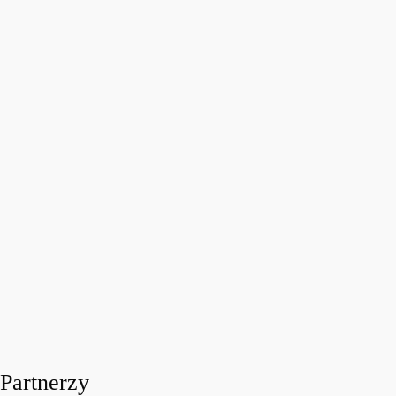
FESTIWALOWE RADIO 2026
Festiwalowe Radio 2026 – Ewa Sztab WOŚP Bonn
today
31 LIPCA, 2026
11
Partnerzy