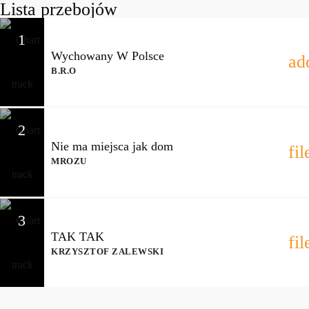
Lista przebojów
1
Wychowany W Polsce
ad
B.R.O
2
Nie ma miejsca jak dom
fi
MROZU
3
TAK TAK
fi
KRZYSZTOF ZALEWSKI