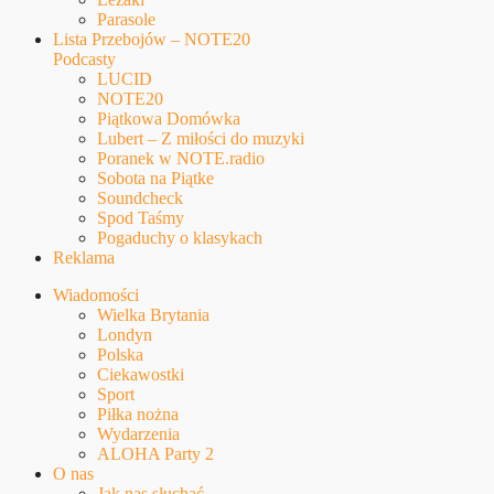
Parasole
Lista Przebojów – NOTE20
Podcasty
LUCID
NOTE20
Piątkowa Domówka
Lubert – Z miłości do muzyki
Poranek w NOTE.radio
Sobota na Piątke
Soundcheck
Spod Taśmy
Pogaduchy o klasykach
Reklama
Wiadomości
Wielka Brytania
Londyn
Polska
Ciekawostki
Sport
Piłka nożna
Wydarzenia
ALOHA Party 2
O nas
Jak nas słuchać