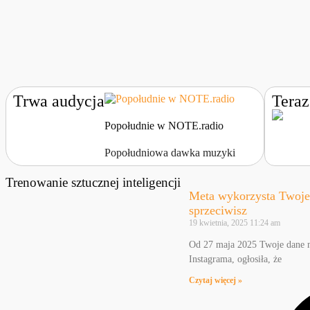
Trwa audycja
Tera
Popołudnie w NOTE.radio
Popołudniowa dawka muzyki
Trenowanie sztucznej inteligencji
Meta wykorzysta Twoje 
sprzeciwisz
19 kwietnia, 2025
11:24 am
Od 27 maja 2025 Twoje dane mo
Instagrama, ogłosiła, że
Czytaj więcej »