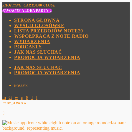
SHOPPING_CART
£
0.00
CLOSE
FAVORITE
ALOHA PARTY 2
STRONA GŁÓWNA
WYŚLIJ GŁOSÓWKE
LISTA PRZEBOJÓW NOTE20
WSPÓŁPRACA Z NOTE.RADIO
WYDARZENIA
PODCASTY
JAK NAS SŁUCHAĆ
PROMOCJA WYDARZENIA
JAK NAS SŁUCHAĆ
PROMOCJA WYDARZENIA
KOSZYK
PLAY_ARROW