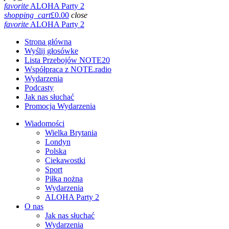
favorite
ALOHA Party 2
shopping_cart
£
0.00
close
favorite
ALOHA Party 2
Strona główna
Wyślij głosówke
Lista Przebojów NOTE20
Współpraca z NOTE.radio
Wydarzenia
Podcasty
Jak nas słuchać
Promocja Wydarzenia
Wiadomości
Wielka Brytania
Londyn
Polska
Ciekawostki
Sport
Piłka nożna
Wydarzenia
ALOHA Party 2
O nas
Jak nas słuchać
Wydarzenia