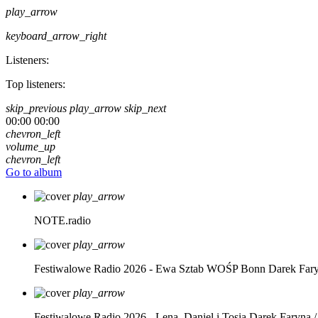
play_arrow
keyboard_arrow_right
Listeners:
Top listeners:
skip_previous
play_arrow
skip_next
00:00
00:00
chevron_left
volume_up
chevron_left
Go to album
play_arrow
NOTE.radio
play_arrow
Festiwalowe Radio 2026 - Ewa Sztab WOŚP Bonn
Darek Far
play_arrow
Festiwalowe Radio 2026 - Lena, Daniel i Tosia
Darek Faryna /