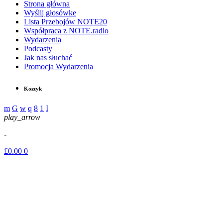
Strona główna
Wyślij głosówke
Lista Przebojów NOTE20
Współpraca z NOTE.radio
Wydarzenia
Podcasty
Jak nas słuchać
Promocja Wydarzenia
Koszyk
play_arrow
-
£
0.00
0