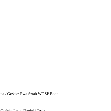
yna / Goście: Ewa Sztab WOŚP Bonn
 Goście: Lena, Daniel i Tosia