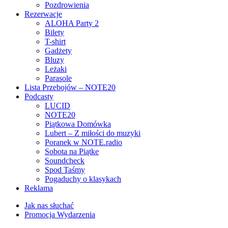
Pozdrowienia
Rezerwacje
ALOHA Party 2
Bilety
T-shirt
Gadżety
Bluzy
Leżaki
Parasole
Lista Przebojów – NOTE20
Podcasty
LUCID
NOTE20
Piątkowa Domówka
Lubert – Z miłości do muzyki
Poranek w NOTE.radio
Sobota na Piątke
Soundcheck
Spod Taśmy
Pogaduchy o klasykach
Reklama
Jak nas słuchać
Promocja Wydarzenia