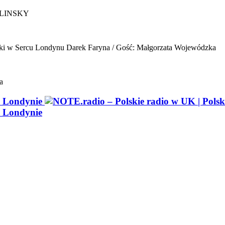
ELINSKY
ki w Sercu Londynu
Darek Faryna / Gość: Małgorzata Wojewódzka
a