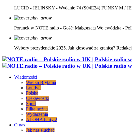
LUCID - JELINSKY - Wydanie 74 (S04E24)
FUNKY M / J
play_arrow
Poranek w NOTE.radio - Gość: Małgorzata Wojewódzka - Pol
play_arrow
Wybory prezydenckie 2025. Jak głosować za granicą?
Redakcj
Wiadomości
Wielka Brytania
Londyn
Polska
Ciekawostki
Sport
Piłka nożna
Wydarzenia
ALOHA Party 2
O nas
Jak nas słuchać