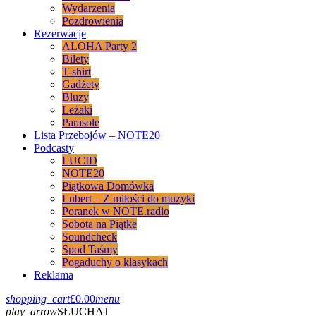
Wydarzenia
Pozdrowienia
Rezerwacje
ALOHA Party 2
Bilety
T-shirt
Gadżety
Bluzy
Leżaki
Parasole
Lista Przebojów – NOTE20
Podcasty
LUCID
NOTE20
Piątkowa Domówka
Lubert – Z miłości do muzyki
Poranek w NOTE.radio
Sobota na Piątke
Soundcheck
Spod Taśmy
Pogaduchy o klasykach
Reklama
shopping_cart
£
0.00
menu
play_arrow
SŁUCHAJ