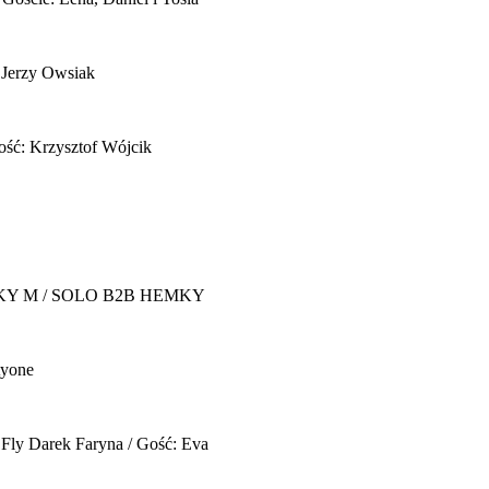
 Jerzy Owsiak
ość: Krzysztof Wójcik
Y M / SOLO B2B HEMKY
yone
 Fly
Darek Faryna / Gość: Eva