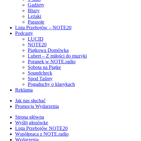
Gadżety
Bluzy
Leżaki
Parasole
Lista Przebojów – NOTE20
Podcasty
LUCID
NOTE20
Piątkowa Domówka
Lubert – Z miłości do muzyki
Poranek w NOTE.radio
Sobota na Piątke
Soundcheck
Spod Taśmy
Pogaduchy o klasykach
Reklama
Jak nas słuchać
Promocja Wydarzenia
Strona główna
Wyślij głosówke
Lista Przebojów NOTE20
Współpraca z NOTE.radio
Wydarzenia