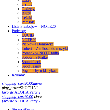
T-shirt
Gadżety
Bluzy
Leżaki
Parasole
Lista Przebojów – NOTE20
Podcasty
LUCID
NOTE20
Piątkowa Domówka
Lubert – Z miłości do muzyki
Poranek w NOTE.radio
Sobota na Piątke
Soundcheck
Spod Taśmy
Pogaduchy o klasykach
Reklama
shopping_cart
£
0.00
menu
play_arrow
SŁUCHAJ
favorite
ALOHA Party 2
shopping_cart
£
0.00
close
favorite
ALOHA Party 2
Strona główna