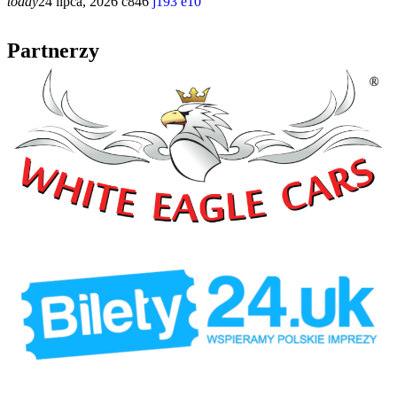
today
24 lipca, 2026
846
193
10
Partnerzy