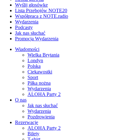
Wyślij głosówke
Lista Przebojów NOTE20
Współpraca z NOTE.radio
Wydarzenia
Podcasty
Jak nas słuchać
Promocja Wydarzenia
Wiadomości
Wielka Brytania
Londyn
Polska
Ciekawostki
Sport
Piłka nożna
Wydarzenia
ALOHA Party 2
O nas
Jak nas słuchać
Wydarzenia
Pozdrowienia
Rezerwacje
ALOHA Party 2
Bilety
T-shirt