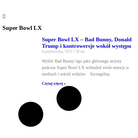
Super Bowl LX
Super Bowl LX – Bad Bunny, Donald
Trump i kontrowersje wokół występu
8 października, 2025
7:38 am
Wybór Bad Bunny’ego jako głównego artysty
podczas Super Bowl LX wzbudził wiele emocji w
mediach i wśród widzów. Szczególną
Czytaj więcej »