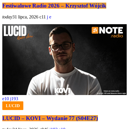
Festiwalowe Radio 2026 – Krzysztof Wójcik
today
31 lipca, 2026
11
10
193
LUCID
LUCID – KOVI – Wydanie 77 (S04E27)