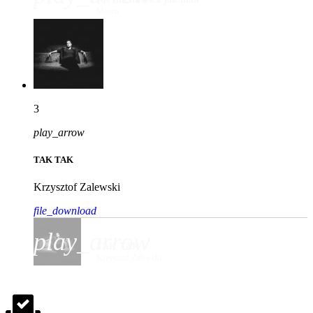
Mrozu
3
play_arrow
TAK TAK
Krzysztof Zalewski
file_download
play_arrow
TAK TAK
Krzysztof Zalewski