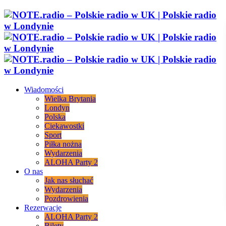
Wiadomości
Wielka Brytania
Londyn
Polska
Ciekawostki
Sport
Piłka nożna
Wydarzenia
ALOHA Party 2
O nas
Jak nas słuchać
Wydarzenia
Pozdrowienia
Rezerwacje
ALOHA Party 2
Bilety