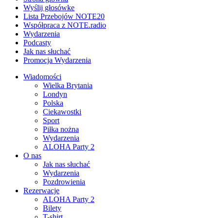
Wyślij głosówke
Lista Przebojów NOTE20
Współpraca z NOTE.radio
Wydarzenia
Podcasty
Jak nas słuchać
Promocja Wydarzenia
Wiadomości
Wielka Brytania
Londyn
Polska
Ciekawostki
Sport
Piłka nożna
Wydarzenia
ALOHA Party 2
O nas
Jak nas słuchać
Wydarzenia
Pozdrowienia
Rezerwacje
ALOHA Party 2
Bilety
T-shirt