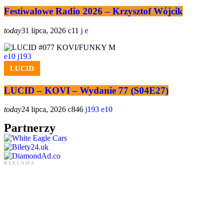
Festiwalowe Radio 2026 – Krzysztof Wójcik
today
31 lipca, 2026
11
10
193
LUCID
LUCID – KOVI – Wydanie 77 (S04E27)
today
24 lipca, 2026
846
193
10
Partnerzy