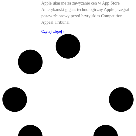
Apple ukarane za zawyżanie cen w App Store
Amerykański gigant technologiczny Apple przegrał
pozew zbiorowy przed brytyjskim Competition
Appeal Tribunal
Czytaj więcej »