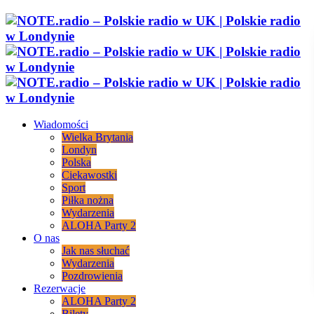
Wiadomości
Wielka Brytania
Londyn
Polska
Ciekawostki
Sport
Piłka nożna
Wydarzenia
ALOHA Party 2
O nas
Jak nas słuchać
Wydarzenia
Pozdrowienia
Rezerwacje
ALOHA Party 2
Bilety