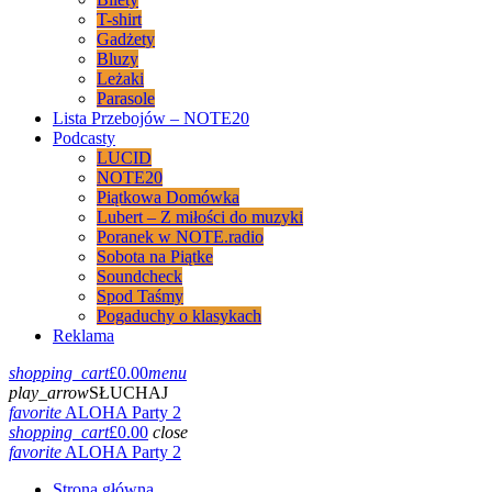
T-shirt
Gadżety
Bluzy
Leżaki
Parasole
Lista Przebojów – NOTE20
Podcasty
LUCID
NOTE20
Piątkowa Domówka
Lubert – Z miłości do muzyki
Poranek w NOTE.radio
Sobota na Piątke
Soundcheck
Spod Taśmy
Pogaduchy o klasykach
Reklama
shopping_cart
£
0.00
menu
play_arrow
SŁUCHAJ
favorite
ALOHA Party 2
shopping_cart
£
0.00
close
favorite
ALOHA Party 2
Strona główna