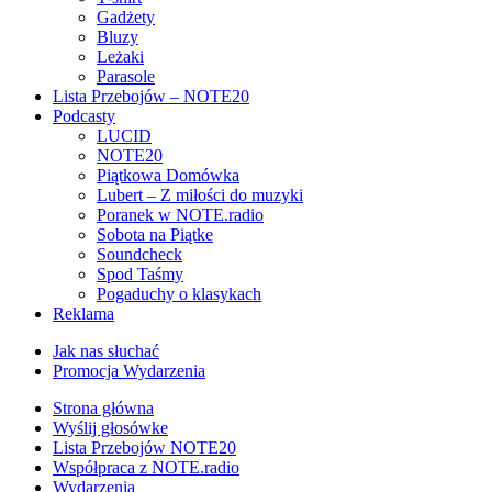
Gadżety
Bluzy
Leżaki
Parasole
Lista Przebojów – NOTE20
Podcasty
LUCID
NOTE20
Piątkowa Domówka
Lubert – Z miłości do muzyki
Poranek w NOTE.radio
Sobota na Piątke
Soundcheck
Spod Taśmy
Pogaduchy o klasykach
Reklama
Jak nas słuchać
Promocja Wydarzenia
Strona główna
Wyślij głosówke
Lista Przebojów NOTE20
Współpraca z NOTE.radio
Wydarzenia