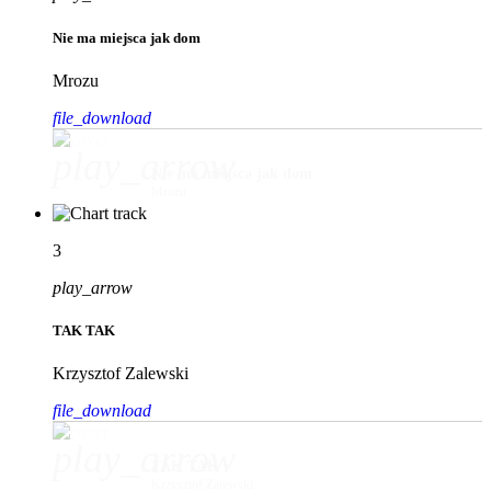
Nie ma miejsca jak dom
Mrozu
file_download
play_arrow
Nie ma miejsca jak dom
Mrozu
3
play_arrow
TAK TAK
Krzysztof Zalewski
file_download
play_arrow
TAK TAK
Krzysztof Zalewski