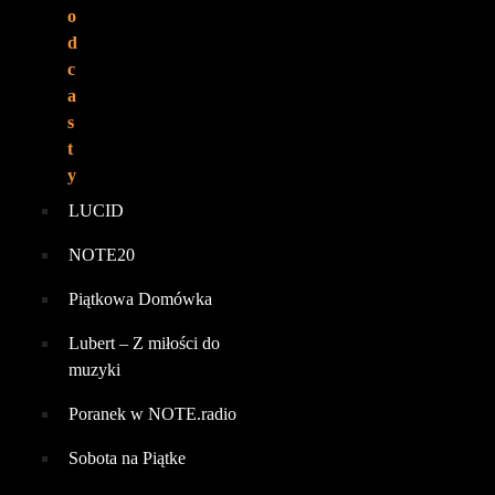
o
d
c
a
s
t
y
LUCID
NOTE20
Piątkowa Domówka
Lubert – Z miłości do
muzyki
Poranek w NOTE.radio
Sobota na Piątke