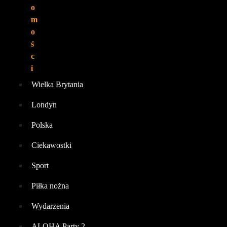
o
m
o
ś
c
i
Wielka Brytania
Londyn
Polska
Ciekawostki
Sport
Piłka nożna
Wydarzenia
ALOHA Party 2