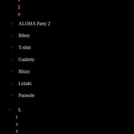
j
e
ALOHA Party 2
Bilety
T-shirt
Gadżety
Bluzy
Leżaki
Parasole
L
i
s
t