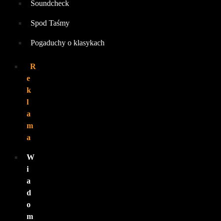
Soundcheck
Spod Taśmy
Pogaduchy o klasykach
R
e
k
l
a
m
a
W
i
a
d
o
m