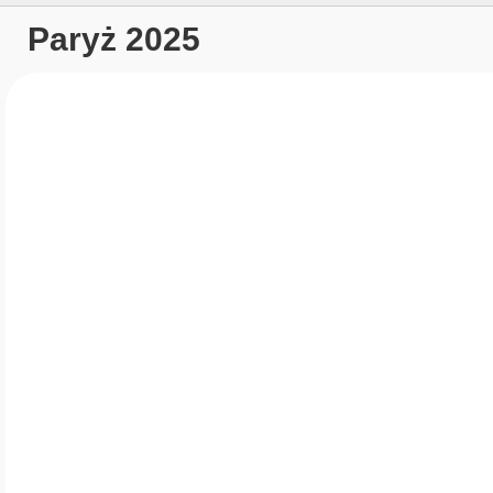
Paryż 2025