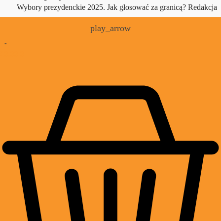
Wybory prezydenckie 2025. Jak głosować za granicą?
Redakcja
play_arrow
-
£
0.00
0