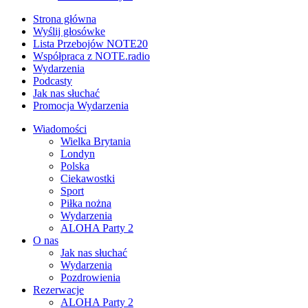
Strona główna
Wyślij głosówke
Lista Przebojów NOTE20
Współpraca z NOTE.radio
Wydarzenia
Podcasty
Jak nas słuchać
Promocja Wydarzenia
Wiadomości
Wielka Brytania
Londyn
Polska
Ciekawostki
Sport
Piłka nożna
Wydarzenia
ALOHA Party 2
O nas
Jak nas słuchać
Wydarzenia
Pozdrowienia
Rezerwacje
ALOHA Party 2