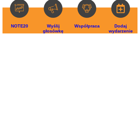
NOTE20
Wyślij
Współpraca
Dodaj
głosówkę
wydarzenie