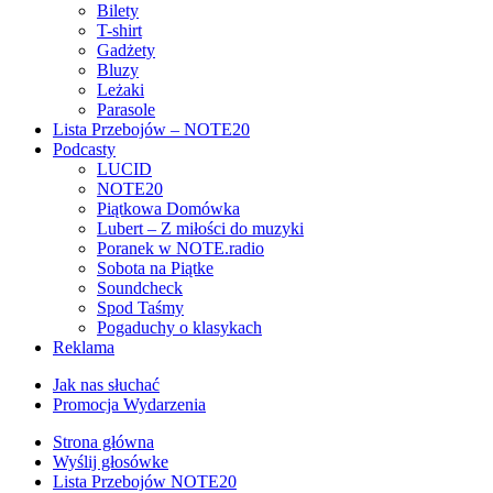
Bilety
T-shirt
Gadżety
Bluzy
Leżaki
Parasole
Lista Przebojów – NOTE20
Podcasty
LUCID
NOTE20
Piątkowa Domówka
Lubert – Z miłości do muzyki
Poranek w NOTE.radio
Sobota na Piątke
Soundcheck
Spod Taśmy
Pogaduchy o klasykach
Reklama
Jak nas słuchać
Promocja Wydarzenia
Strona główna
Wyślij głosówke
Lista Przebojów NOTE20