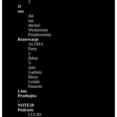
2
O
nas
Jak
nas
słuchać
Wydarzenia
Pozdrowienia
Rezerwacje
ALOHA
Party
2
Bilety
T-
shirt
Gadżety
Bluzy
Leżaki
Parasole
Lista
Przebojów
–
NOTE20
Podcasty
LUCID