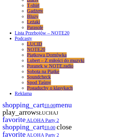
T-shirt
Gadżety
Bluzy
Leżaki
Parasole
Lista Przebojów – NOTE20
Podcasty
LUCID
NOTE20
Piątkowa Domówka
Lubert – Z miłości do muzyki
Poranek w NOTE.radio
Sobota na Piątke
Soundcheck
Spod Taśmy
Pogaduchy o klasykach
Reklama
shopping_cart
menu
£
0.00
play_arrow
SŁUCHAJ
favorite
ALOHA Party 2
shopping_cart
close
£
0.00
favorite
ALOHA Party 2