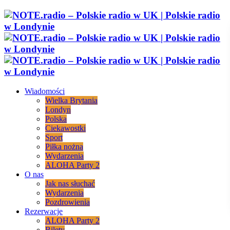
Wiadomości
Wielka Brytania
Londyn
Polska
Ciekawostki
Sport
Piłka nożna
Wydarzenia
ALOHA Party 2
O nas
Jak nas słuchać
Wydarzenia
Pozdrowienia
Rezerwacje
ALOHA Party 2
Bilety