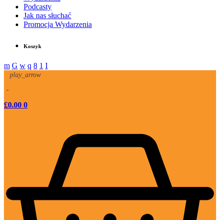
Podcasty
Jak nas słuchać
Promocja Wydarzenia
Koszyk
play_arrow
-
£
0.00
0