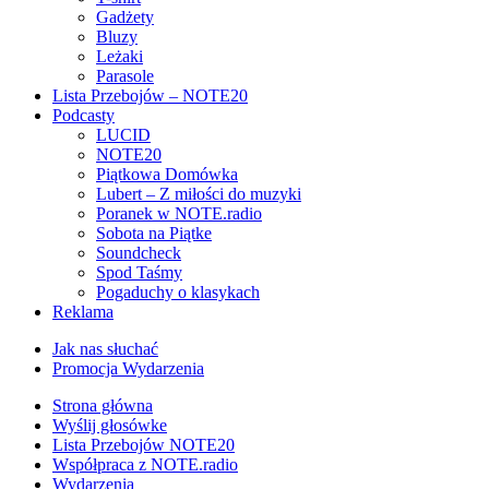
Gadżety
Bluzy
Leżaki
Parasole
Lista Przebojów – NOTE20
Podcasty
LUCID
NOTE20
Piątkowa Domówka
Lubert – Z miłości do muzyki
Poranek w NOTE.radio
Sobota na Piątke
Soundcheck
Spod Taśmy
Pogaduchy o klasykach
Reklama
Jak nas słuchać
Promocja Wydarzenia
Strona główna
Wyślij głosówke
Lista Przebojów NOTE20
Współpraca z NOTE.radio
Wydarzenia