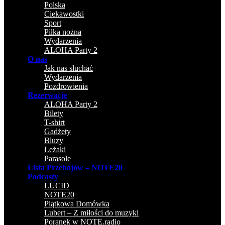
Polska
Ciekawostki
Sport
Piłka nożna
Wydarzenia
ALOHA Party 2
O nas
Jak nas słuchać
Wydarzenia
Pozdrowienia
Rezerwacje
ALOHA Party 2
Bilety
T-shirt
Gadżety
Bluzy
Leżaki
Parasole
Lista Przebojów – NOTE20
Podcasty
LUCID
NOTE20
Piątkowa Domówka
Lubert – Z miłości do muzyki
Poranek w NOTE.radio