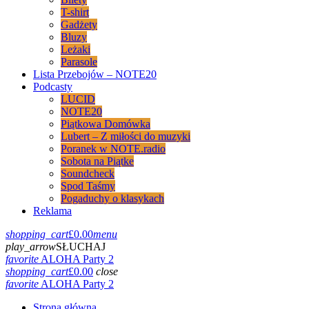
T-shirt
Gadżety
Bluzy
Leżaki
Parasole
Lista Przebojów – NOTE20
Podcasty
LUCID
NOTE20
Piątkowa Domówka
Lubert – Z miłości do muzyki
Poranek w NOTE.radio
Sobota na Piątke
Soundcheck
Spod Taśmy
Pogaduchy o klasykach
Reklama
shopping_cart
£
0.00
menu
play_arrow
SŁUCHAJ
favorite
ALOHA Party 2
shopping_cart
£
0.00
close
favorite
ALOHA Party 2
Strona główna