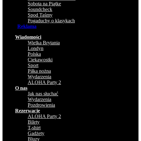
Sobota na Piątke
Soundcheck
Spod Taśmy
Pogaduchy o klasykach
Reklama
Wiadomości
Wielka Brytania
Londyn
Polska
Ciekawostki
Sport
Piłka nożna
Wydarzenia
ALOHA Party 2
O nas
Jak nas słuchać
Wydarzenia
Pozdrowienia
Rezerwacje
ALOHA Party 2
Bilety
T-shirt
Gadżety
Bluzy