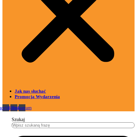
Jak nas słuchać
Promocja Wydarzenia
acebook
Tiktok
Instagram
Szukaj