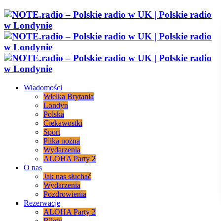
Wiadomości
Wielka Brytania
Londyn
Polska
Ciekawostki
Sport
Piłka nożna
Wydarzenia
ALOHA Party 2
O nas
Jak nas słuchać
Wydarzenia
Pozdrowienia
Rezerwacje
ALOHA Party 2
Bilety