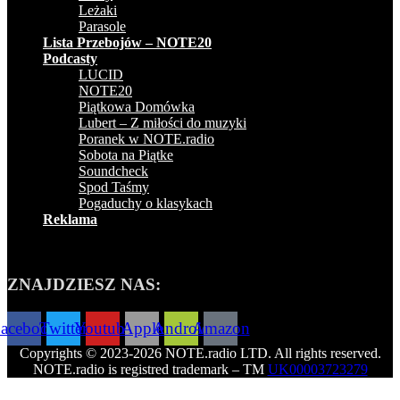
Leżaki
Parasole
Lista Przebojów – NOTE20
Podcasty
LUCID
NOTE20
Piątkowa Domówka
Lubert – Z miłości do muzyki
Poranek w NOTE.radio
Sobota na Piątke
Soundcheck
Spod Taśmy
Pogaduchy o klasykach
Reklama
ZNAJDZIESZ NAS:
acebook
Twitter
Youtube
Apple
Android
Amazon
Copyrights © 2023-2026 NOTE.radio LTD. All rights reserved.
NOTE.radio is registred trademark – TM
UK00003723279