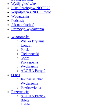
Wyślij głosówke
Lista Przebojów NOTE20
Współpraca z NOTE.radio
Wydarzenia
Podcasty
Jak nas słuchać
Promocja Wydarzenia
Wiadomości
Wielka Brytania
Londyn
Polska
Ciekawostki
Sport
Piłka nożna
Wydarzenia
ALOHA Party 2
O nas
Jak nas słuchać
Wydarzenia
Pozdrowienia
Rezerwacje
ALOHA Party 2
Bilety
T-shirt