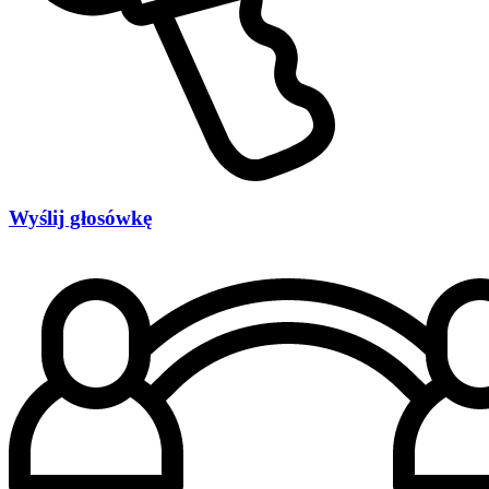
Wyślij głosówkę