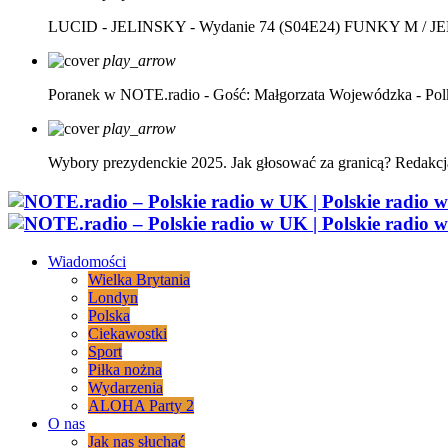
LUCID - JELINSKY - Wydanie 74 (S04E24)
FUNKY M / J
play_arrow
Poranek w NOTE.radio - Gość: Małgorzata Wojewódzka - Pol
play_arrow
Wybory prezydenckie 2025. Jak głosować za granicą?
Redakcj
Wiadomości
Wielka Brytania
Londyn
Polska
Ciekawostki
Sport
Piłka nożna
Wydarzenia
ALOHA Party 2
O nas
Jak nas słuchać