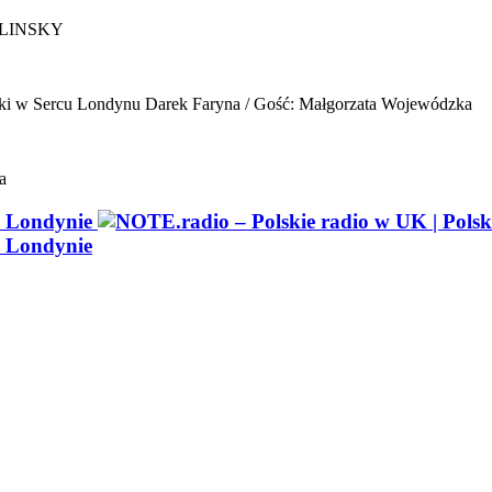
ELINSKY
ki w Sercu Londynu
Darek Faryna / Gość: Małgorzata Wojewódzka
a