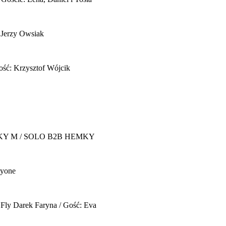
 Jerzy Owsiak
ość: Krzysztof Wójcik
Y M / SOLO B2B HEMKY
yone
 Fly
Darek Faryna / Gość: Eva