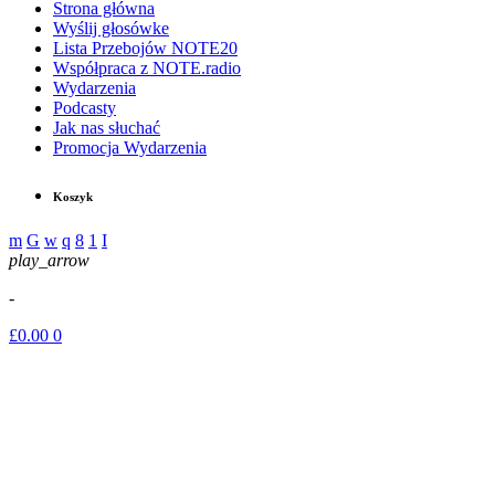
Strona główna
Wyślij głosówke
Lista Przebojów NOTE20
Współpraca z NOTE.radio
Wydarzenia
Podcasty
Jak nas słuchać
Promocja Wydarzenia
Koszyk
play_arrow
-
£
0.00
0