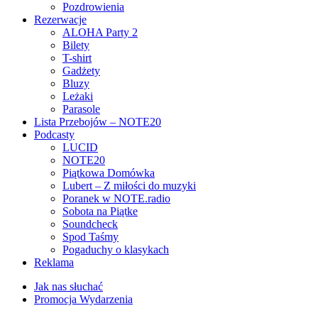
Pozdrowienia
Rezerwacje
ALOHA Party 2
Bilety
T-shirt
Gadżety
Bluzy
Leżaki
Parasole
Lista Przebojów – NOTE20
Podcasty
LUCID
NOTE20
Piątkowa Domówka
Lubert – Z miłości do muzyki
Poranek w NOTE.radio
Sobota na Piątke
Soundcheck
Spod Taśmy
Pogaduchy o klasykach
Reklama
Jak nas słuchać
Promocja Wydarzenia