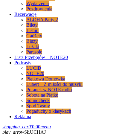
Wydarzenia
Pozdrowienia
Rezerwacje
ALOHA Party 2
Bilety
T-shirt
Gadżety
Bluzy
Leżaki
Parasole
Lista Przebojów – NOTE20
Podcasty
LUCID
NOTE20
Piątkowa Domówka
Lubert – Z miłości do muzyki
Poranek w NOTE.radio
Sobota na Piątke
Soundcheck
Spod Taśmy
Pogaduchy o klasykach
Reklama
shopping_cart
£
0.00
menu
play_arrow
SŁUCHAJ