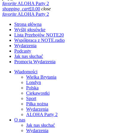
favorite
ALOHA Party 2
shopping_cart
£
0.00
close
favorite
ALOHA Party 2
Strona główna
Wyślij głosówke
Lista Przebojów NOTE20
Współpraca z NOTE.radio
Wydarzenia
Podcasty
Jak nas słuchać
Promocja Wydarzenia
Wiadomości
Wielka Brytania
Londyn
Polska
Ciekawostki
Sport
Piłka nożna
Wydarzenia
ALOHA Party 2
O nas
Jak nas słuchać
Wydarzenia