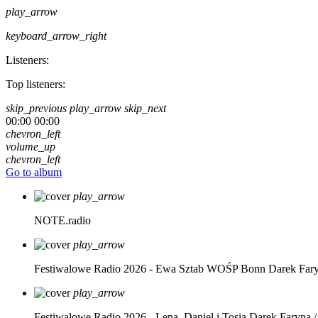
play_arrow
keyboard_arrow_right
Listeners:
Top listeners:
skip_previous
play_arrow
skip_next
00:00
00:00
chevron_left
volume_up
chevron_left
Go to album
play_arrow
NOTE.radio
play_arrow
Festiwalowe Radio 2026 - Ewa Sztab WOŚP Bonn
Darek Far
play_arrow
Festiwalowe Radio 2026 - Lena, Daniel i Tosia
Darek Faryna /