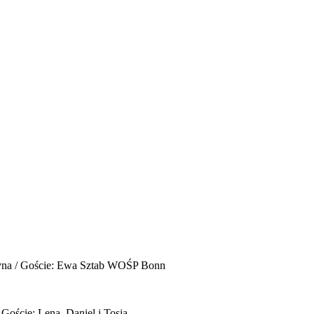
yna / Goście: Ewa Sztab WOŚP Bonn
 Goście: Lena, Daniel i Tosia