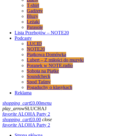
T-shirt
Gadżety
Bluzy
Leżaki
Parasole
Lista Przebojów – NOTE20
Podcasty
LUCID
NOTE20
Piątkowa Domówka
Lubert – Z miłości do muzyki
Poranek w NOTE.radio
Sobota na Piątke
Soundcheck
Spod Taśmy
Pogaduchy o klasykach
Reklama
shopping_cart
£
0.00
menu
play_arrow
SŁUCHAJ
favorite
ALOHA Party 2
shopping_cart
£
0.00
close
favorite
ALOHA Party 2
Strona główna