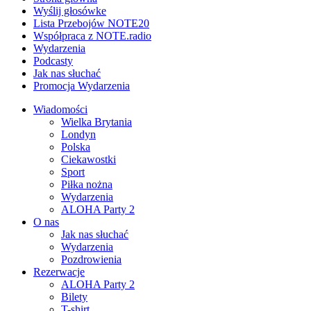
Wyślij głosówke
Lista Przebojów NOTE20
Współpraca z NOTE.radio
Wydarzenia
Podcasty
Jak nas słuchać
Promocja Wydarzenia
Wiadomości
Wielka Brytania
Londyn
Polska
Ciekawostki
Sport
Piłka nożna
Wydarzenia
ALOHA Party 2
O nas
Jak nas słuchać
Wydarzenia
Pozdrowienia
Rezerwacje
ALOHA Party 2
Bilety
T-shirt