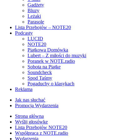
Gadżety
Bluzy
Leżaki
Parasole
Lista Przebojów – NOTE20
Podcasty
LUCID
NOTE20
Piątkowa Domówka
Lubert – Z miłości do muzyki
Poranek w NOTE.radio
Sobota na Piątke
Soundcheck
Spod Taśmy
Pogaduchy o klasykach
Reklama
Jak nas słuchać
Promocja Wydarzenia
Strona główna
Wyślij głosówke
Lista Przebojów NOTE20
Współpraca z NOTE.radio
Wydarzenia