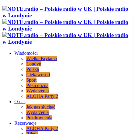
Wiadomości
Wielka Brytania
Londyn
Polska
Ciekawostki
Sport
Piłka nożna
Wydarzenia
ALOHA Party 2
O nas
Jak nas słuchać
Wydarzenia
Pozdrowienia
Rezerwacje
ALOHA Party 2
Bilety