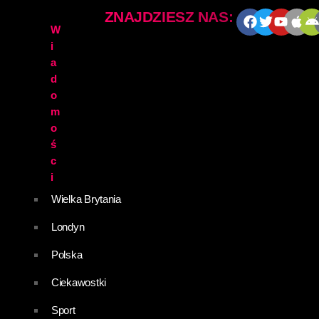
ZNAJDZIESZ NAS:
W
i
a
d
o
m
o
ś
c
i
Wielka Brytania
Londyn
Polska
Ciekawostki
Sport