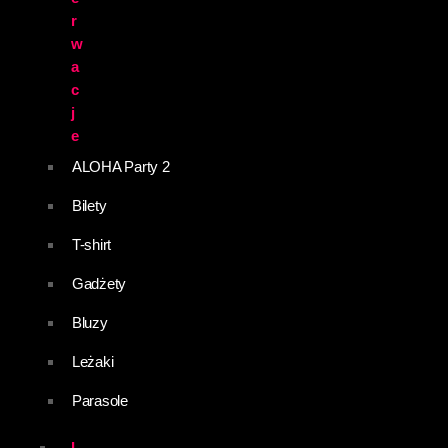
r
w
a
c
j
e
ALOHA Party 2
Bilety
T-shirt
Gadżety
Bluzy
Leżaki
Parasole
L