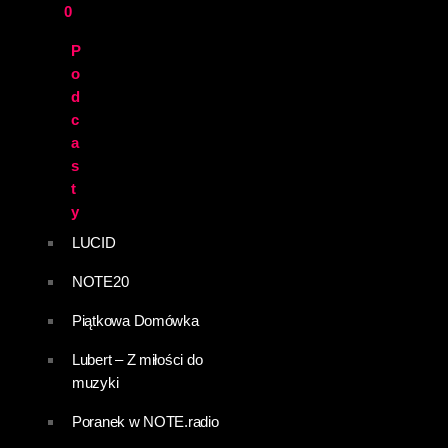
0
P
o
d
c
a
s
t
y
LUCID
NOTE20
Piątkowa Domówka
Lubert – Z miłości do
muzyki
Poranek w NOTE.radio