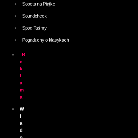
Sobota na Piątke
Soundcheck
Spod Taśmy
Pogaduchy o klasykach
R
e
k
l
a
m
a
W
i
a
d
o