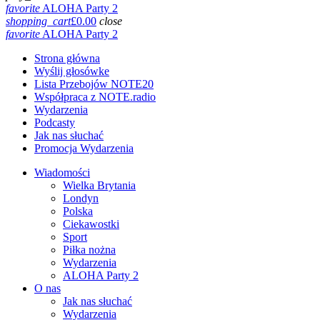
favorite
ALOHA Party 2
shopping_cart
£
0.00
close
favorite
ALOHA Party 2
Strona główna
Wyślij głosówke
Lista Przebojów NOTE20
Współpraca z NOTE.radio
Wydarzenia
Podcasty
Jak nas słuchać
Promocja Wydarzenia
Wiadomości
Wielka Brytania
Londyn
Polska
Ciekawostki
Sport
Piłka nożna
Wydarzenia
ALOHA Party 2
O nas
Jak nas słuchać
Wydarzenia