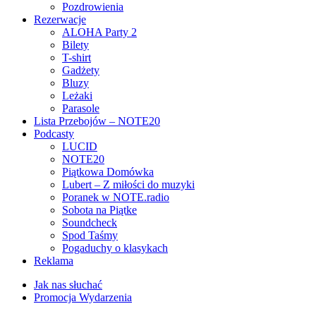
Pozdrowienia
Rezerwacje
ALOHA Party 2
Bilety
T-shirt
Gadżety
Bluzy
Leżaki
Parasole
Lista Przebojów – NOTE20
Podcasty
LUCID
NOTE20
Piątkowa Domówka
Lubert – Z miłości do muzyki
Poranek w NOTE.radio
Sobota na Piątke
Soundcheck
Spod Taśmy
Pogaduchy o klasykach
Reklama
Jak nas słuchać
Promocja Wydarzenia