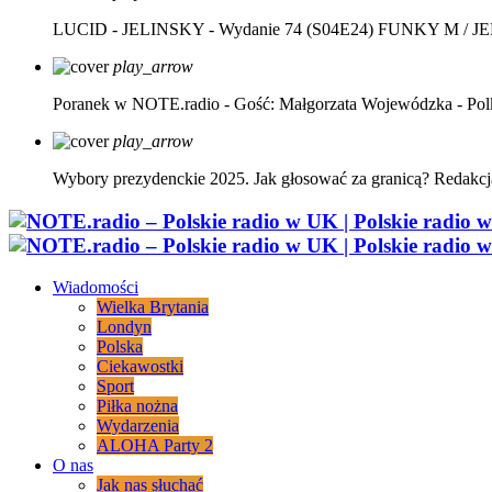
LUCID - JELINSKY - Wydanie 74 (S04E24)
FUNKY M / J
play_arrow
Poranek w NOTE.radio - Gość: Małgorzata Wojewódzka - Pol
play_arrow
Wybory prezydenckie 2025. Jak głosować za granicą?
Redakcj
Wiadomości
Wielka Brytania
Londyn
Polska
Ciekawostki
Sport
Piłka nożna
Wydarzenia
ALOHA Party 2
O nas
Jak nas słuchać