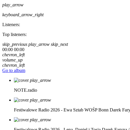
play_arrow
keyboard_arrow_right
Listeners:
Top listeners:
skip_previous
play_arrow
skip_next
00:00
00:00
chevron_left
volume_up
chevron_left
Go to album
play_arrow
NOTE.radio
play_arrow
Festiwalowe Radio 2026 - Ewa Sztab WOŚP Bonn
Darek Far
play_arrow
Festiwalowe Radio 2026 - Lena, Daniel i Tosia
Darek Faryna /