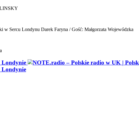
ELINSKY
ki w Sercu Londynu
Darek Faryna / Gość: Małgorzata Wojewódzka
a