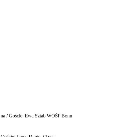
yna / Goście: Ewa Sztab WOŚP Bonn
 Goście: Lena, Daniel i Tosia