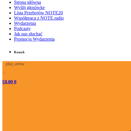
Strona główna
Wyślij głosówke
Lista Przebojów NOTE20
Współpraca z NOTE.radio
Wydarzenia
Podcasty
Jak nas słuchać
Promocja Wydarzenia
Koszyk
play_arrow
-
£
0.00
0