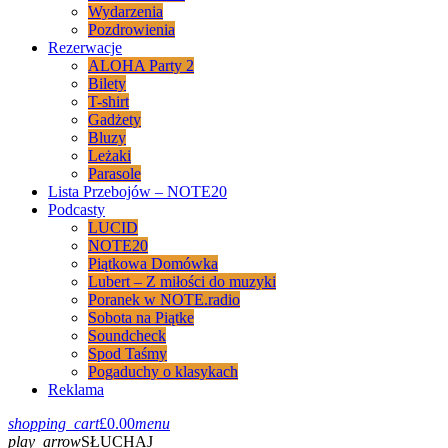
Wydarzenia
Pozdrowienia
Rezerwacje
ALOHA Party 2
Bilety
T-shirt
Gadżety
Bluzy
Leżaki
Parasole
Lista Przebojów – NOTE20
Podcasty
LUCID
NOTE20
Piątkowa Domówka
Lubert – Z miłości do muzyki
Poranek w NOTE.radio
Sobota na Piątke
Soundcheck
Spod Taśmy
Pogaduchy o klasykach
Reklama
shopping_cart
£
0.00
menu
play_arrow
SŁUCHAJ