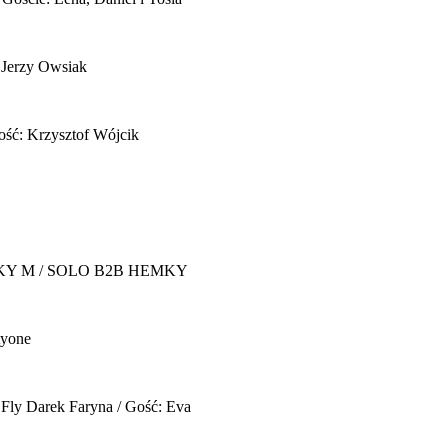
 Jerzy Owsiak
ość: Krzysztof Wójcik
Y M / SOLO B2B HEMKY
yone
 Fly
Darek Faryna / Gość: Eva