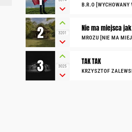
B.R.O [WYCHOWANY W
2
Nie ma miejsca ja
3201
MROZU [NIE MA MIEJ
3
TAK TAK
3025
KRZYSZTOF ZALEWSKI