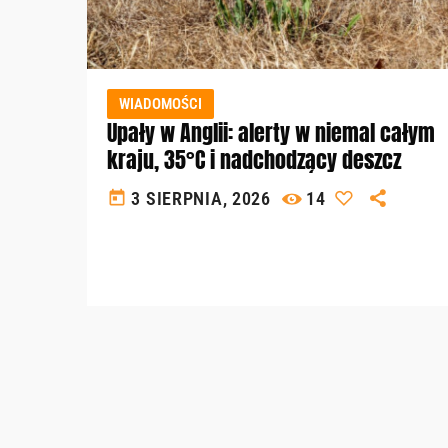
WIADOMOŚCI
Upały w Anglii: alerty w niemal całym
kraju, 35°C i nadchodzący deszcz
today
3 SIERPNIA, 2026
14