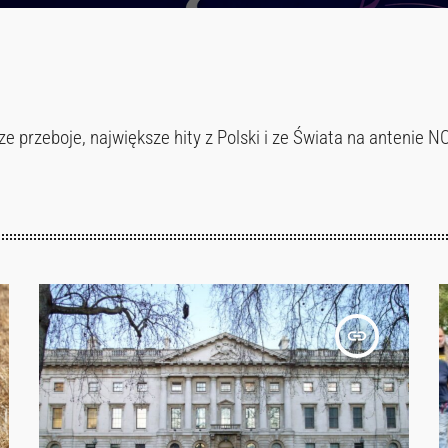
 przeboje, największe hity z Polski i ze Świata na antenie N
insert_link