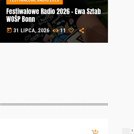
Festiwalowe Radio 2026 – Ewa Sztab
WOŚP Bonn
today
31 LIPCA, 2026
11
X
add_shopping_cart