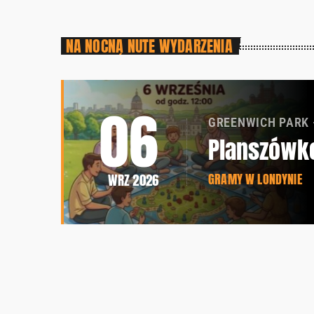
NA NOCNĄ NUTE WYDARZENIA
06
GREENWICH PARK
Planszówk
GRAMY W LONDYNIE
WRZ 2026