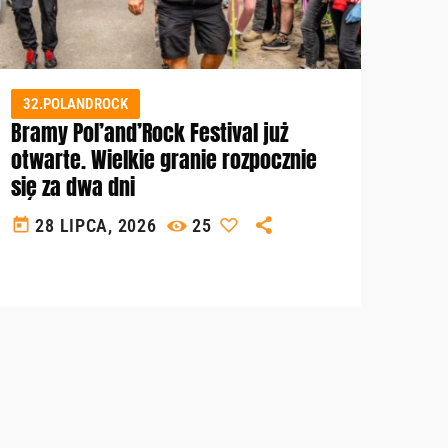
32.POLANDROCK
Bramy Pol’and’Rock Festival już
otwarte. Wielkie granie rozpocznie
się za dwa dni
today
28 LIPCA, 2026
25