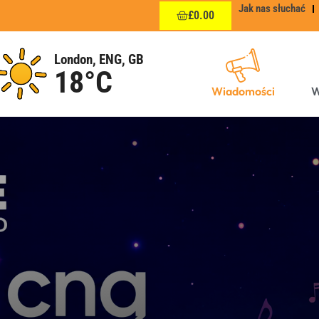
Jak nas słuchać
£
0.00
London, ENG, GB
18°C
Wiadomości
W