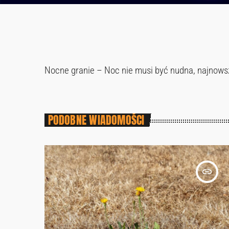
Nocne granie – Noc nie musi być nudna, najnowsze
PODOBNE WIADOMOŚCI
insert_link