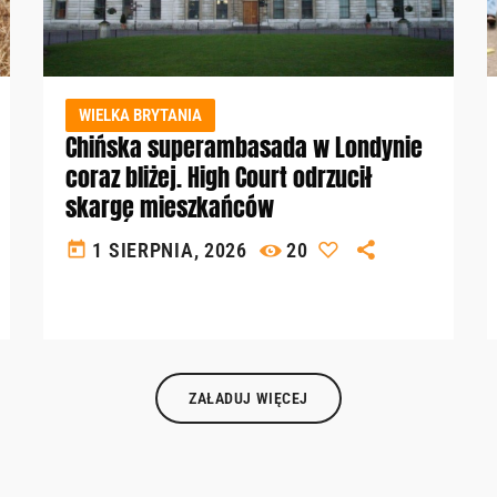
WIELKA BRYTANIA
Chińska superambasada w Londynie
coraz bliżej. High Court odrzucił
skargę mieszkańców
today
1 SIERPNIA, 2026
20
ZAŁADUJ WIĘCEJ