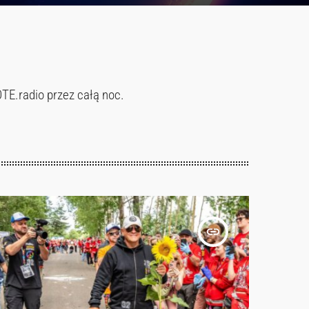
OTE.radio przez całą noc.
insert_link