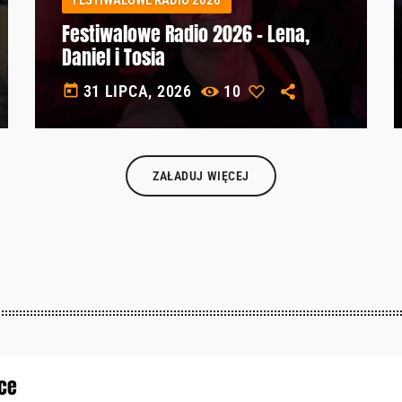
Festiwalowe Radio 2026 – Lena,
Daniel i Tosia
today
31 LIPCA, 2026
10
ZAŁADUJ WIĘCEJ
ce