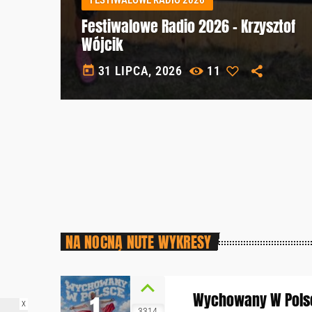
Festiwalowe Radio 2026 – Krzysztof
Wójcik
today
31 LIPCA, 2026
11
NA NOCNĄ NUTE WYKRESY
1
Wychowany W Pols
X
3314