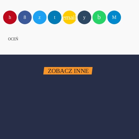
email
OCEŃ
ZOBACZ INNE