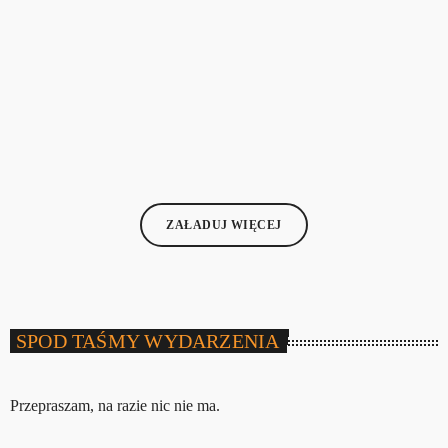
SPOD TAŚMY
Spod Taśmy – Przy muzyce o żużlu – Audycja
nr. 3
today
7 LIPCA, 2025
132
ZAŁADUJ WIĘCEJ
SPOD TAŚMY WYDARZENIA
Przepraszam, na razie nic nie ma.