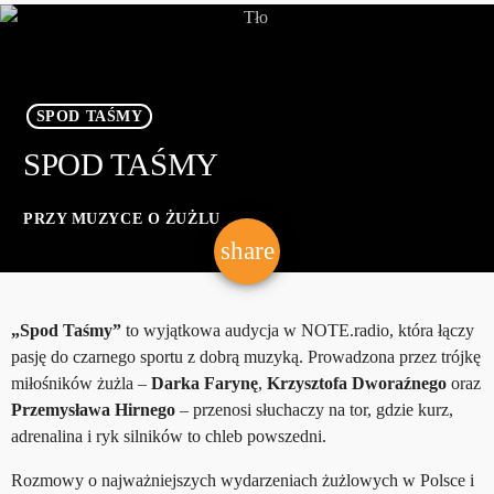
SPOD TAŚMY
SPOD TAŚMY
PRZY MUZYCE O ŻUŻLU
share
email
„Spod Taśmy”
to wyjątkowa audycja w NOTE.radio, która łączy
pasję do czarnego sportu z dobrą muzyką. Prowadzona przez trójkę
miłośników żużla –
Darka Farynę
,
Krzysztofa Dworaźnego
oraz
Przemysława Hirnego
– przenosi słuchaczy na tor, gdzie kurz,
adrenalina i ryk silników to chleb powszedni.
Rozmowy o najważniejszych wydarzeniach żużlowych w Polsce i