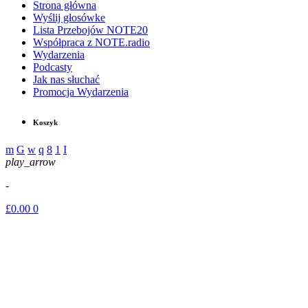
Strona główna
Wyślij głosówke
Lista Przebojów NOTE20
Współpraca z NOTE.radio
Wydarzenia
Podcasty
Jak nas słuchać
Promocja Wydarzenia
Koszyk
play_arrow
-
£
0.00
0