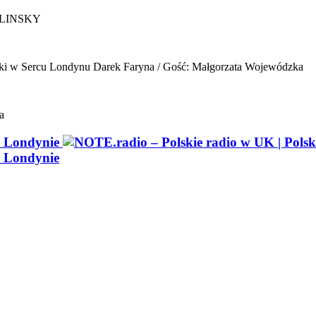
ELINSKY
ki w Sercu Londynu
Darek Faryna / Gość: Małgorzata Wojewódzka
a