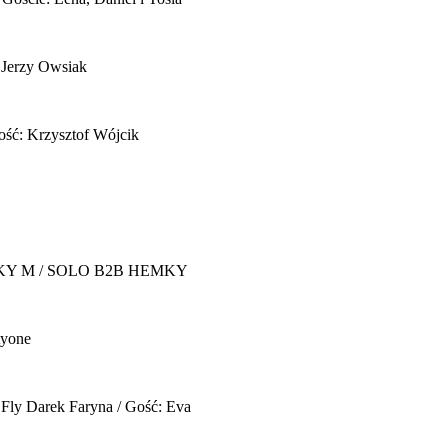
 Jerzy Owsiak
ość: Krzysztof Wójcik
Y M / SOLO B2B HEMKY
yone
 Fly
Darek Faryna / Gość: Eva