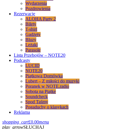
Wydarzenia
Pozdrowienia
Rezerwacje
ALOHA Party 2
Bilety
T-shirt
Gadżety
Bluzy
Leżaki
Parasole
Lista Przebojów – NOTE20
Podcasty
LUCID
NOTE20
Piątkowa Domówka
Lubert – Z miłości do muzyki
Poranek w NOTE.radio
Sobota na Piątke
Soundcheck
Spod Taśmy
Pogaduchy o klasykach
Reklama
shopping_cart
£
0.00
menu
play_arrow
SŁUCHAJ