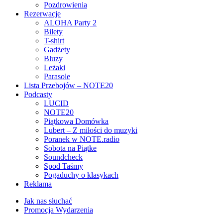
Pozdrowienia
Rezerwacje
ALOHA Party 2
Bilety
T-shirt
Gadżety
Bluzy
Leżaki
Parasole
Lista Przebojów – NOTE20
Podcasty
LUCID
NOTE20
Piątkowa Domówka
Lubert – Z miłości do muzyki
Poranek w NOTE.radio
Sobota na Piątke
Soundcheck
Spod Taśmy
Pogaduchy o klasykach
Reklama
Jak nas słuchać
Promocja Wydarzenia