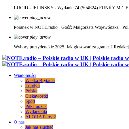
LUCID - JELINSKY - Wydanie 74 (S04E24)
FUNKY M / J
play_arrow
Poranek w NOTE.radio - Gość: Małgorzata Wojewódzka - Pol
play_arrow
Wybory prezydenckie 2025. Jak głosować za granicą?
Redakcj
Wiadomości
Wielka Brytania
Londyn
Polska
Ciekawostki
Sport
Piłka nożna
Wydarzenia
ALOHA Party 2
O nas
Jak nas słuchać