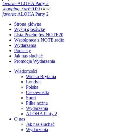
favorite
ALOHA Party 2
shopping_cart
£
0.00
close
favorite
ALOHA Party 2
Strona główna
Wyślij głosówke
Lista Przebojów NOTE20
Współpraca z NOTE.radio
Wydarzenia
Podcasty
Jak nas słuchać
Promocja Wydarzenia
Wiadomości
Wielka Brytania
Londyn
Polska
Ciekawostki
Sport
Piłka nożna
Wydarzenia
ALOHA Party 2
O nas
Jak nas słuchać
Wydarzenia