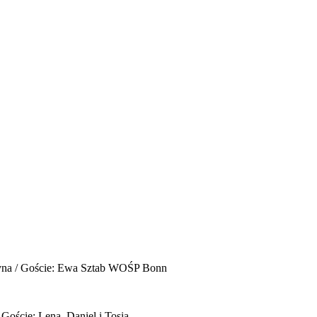
yna / Goście: Ewa Sztab WOŚP Bonn
 Goście: Lena, Daniel i Tosia