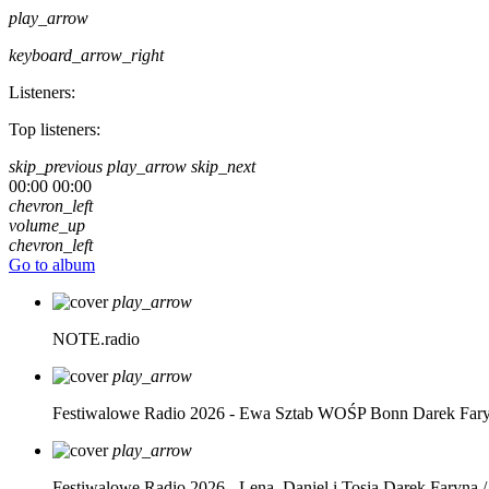
play_arrow
keyboard_arrow_right
Listeners:
Top listeners:
skip_previous
play_arrow
skip_next
00:00
00:00
chevron_left
volume_up
chevron_left
Go to album
play_arrow
NOTE.radio
play_arrow
Festiwalowe Radio 2026 - Ewa Sztab WOŚP Bonn
Darek Far
play_arrow
Festiwalowe Radio 2026 - Lena, Daniel i Tosia
Darek Faryna /