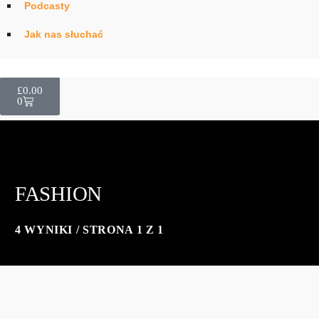
Podcasty
Jak nas słuchać
Promocja Wydarzenia
£
0.00
0
FASHION
4 WYNIKI / STRONA 1 Z 1