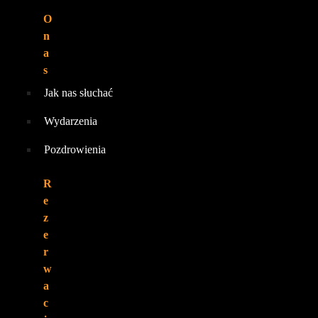
O
n
a
s
Jak nas słuchać
Wydarzenia
Pozdrowienia
R
e
z
e
r
w
a
c