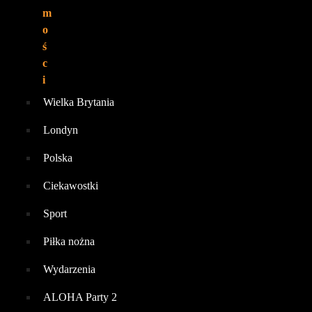
m
o
ś
c
i
Wielka Brytania
Londyn
Polska
Ciekawostki
Sport
Piłka nożna
Wydarzenia
ALOHA Party 2