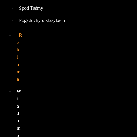
Spod Taśmy
Pogaduchy o klasykach
R
e
k
l
a
m
a
W
i
a
d
o
m
o