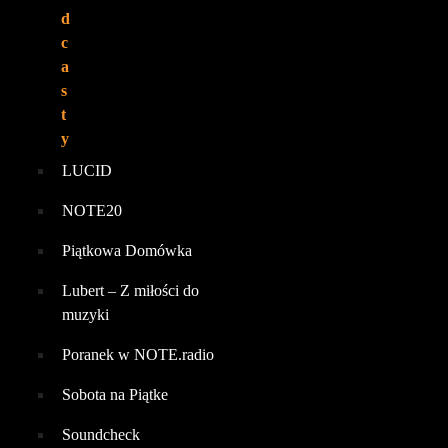
d
c
a
s
t
y
LUCID
NOTE20
Piątkowa Domówka
Lubert – Z miłości do
muzyki
Poranek w NOTE.radio
Sobota na Piątke
Soundcheck