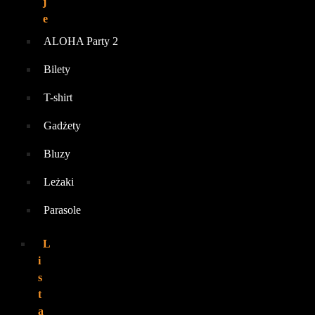
j
e
ALOHA Party 2
Bilety
T-shirt
Gadżety
Bluzy
Leżaki
Parasole
L
i
s
t
a