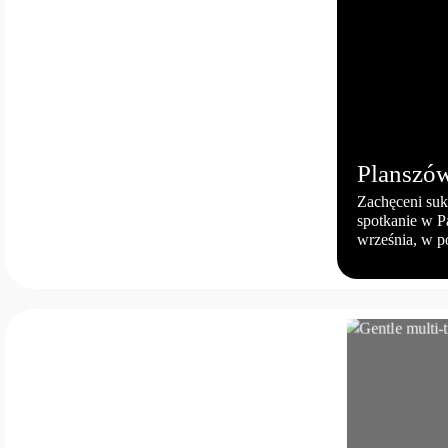
Planszó
Zachęceni su
spotkanie w P
września, w po
sobą planszówk
marzy kawałek 