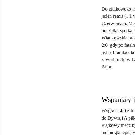
Do piątkowego me
jeden remis (1:1 
Czerwonych. Mecz
początku spotkan
Wiankowskiej gol
2:0, gdy po fatal
jedna bramka dla 
zawodniczki w ka
Pajor.
Wspaniały j
Wygrana 4:0 z Ir
do Dywizji A pił
Piątkowy mecz by
nie mogła lepiej