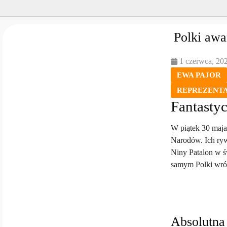
Polki awa
1 czerwca, 20
EWA PAJOR
REPREZENTA
Fantasty
W piątek 30 maja 
Narodów. Ich ryw
Niny Patalon w ś
samym Polki wróc
Absolutna 