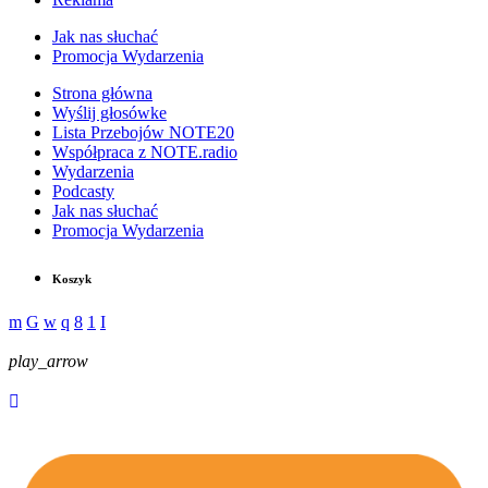
Jak nas słuchać
Promocja Wydarzenia
Strona główna
Wyślij głosówke
Lista Przebojów NOTE20
Współpraca z NOTE.radio
Wydarzenia
Podcasty
Jak nas słuchać
Promocja Wydarzenia
Koszyk
play_arrow