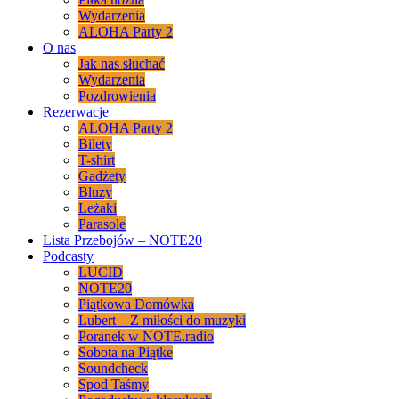
Wydarzenia
ALOHA Party 2
O nas
Jak nas słuchać
Wydarzenia
Pozdrowienia
Rezerwacje
ALOHA Party 2
Bilety
T-shirt
Gadżety
Bluzy
Leżaki
Parasole
Lista Przebojów – NOTE20
Podcasty
LUCID
NOTE20
Piątkowa Domówka
Lubert – Z miłości do muzyki
Poranek w NOTE.radio
Sobota na Piątke
Soundcheck
Spod Taśmy