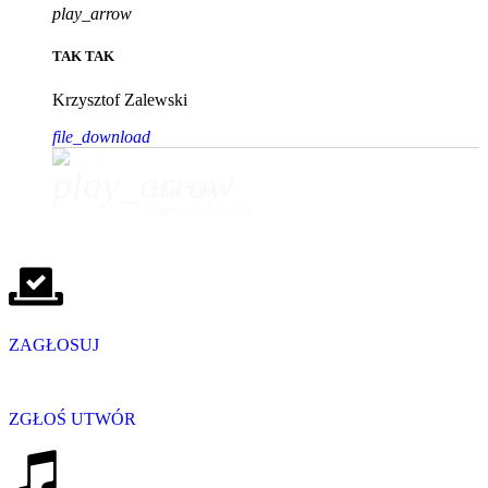
play_arrow
TAK TAK
Krzysztof Zalewski
file_download
play_arrow
TAK TAK
Krzysztof Zalewski
ZAGŁOSUJ
ZGŁOŚ UTWÓR