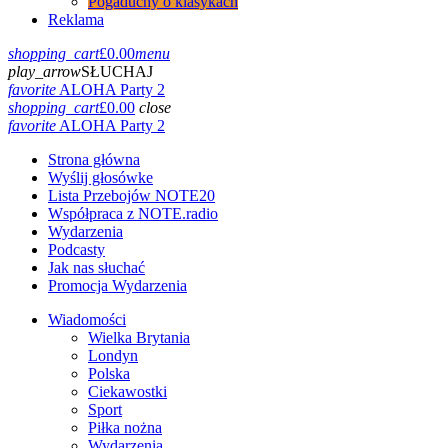
Pogaduchy o klasykach
Reklama
shopping_cart
£
0.00
menu
play_arrow
SŁUCHAJ
favorite
ALOHA Party 2
shopping_cart
£
0.00
close
favorite
ALOHA Party 2
Strona główna
Wyślij głosówke
Lista Przebojów NOTE20
Współpraca z NOTE.radio
Wydarzenia
Podcasty
Jak nas słuchać
Promocja Wydarzenia
Wiadomości
Wielka Brytania
Londyn
Polska
Ciekawostki
Sport
Piłka nożna
Wydarzenia