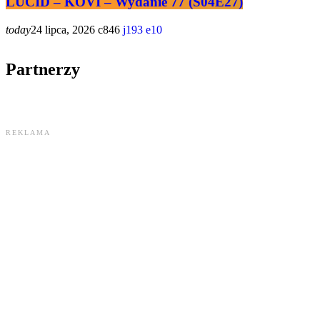
LUCID – KOVI – Wydanie 77 (S04E27)
today
24 lipca, 2026
846
193
10
Partnerzy