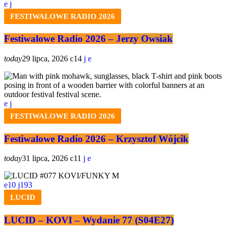
FESTIWALOWE RADIO 2026
Festiwalowe Radio 2026 – Jerzy Owsiak
today
29 lipca, 2026
14
FESTIWALOWE RADIO 2026
Festiwalowe Radio 2026 – Krzysztof Wójcik
today
31 lipca, 2026
11
10
193
LUCID
LUCID – KOVI – Wydanie 77 (S04E27)