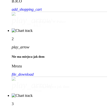
B.R.O
add_shopping_cart
play_arrow
Wychowany W Polsce
B.R.O
2
play_arrow
Nie ma miejsca jak dom
Mrozu
file_download
play_arrow
Nie ma miejsca jak dom
Mrozu
3