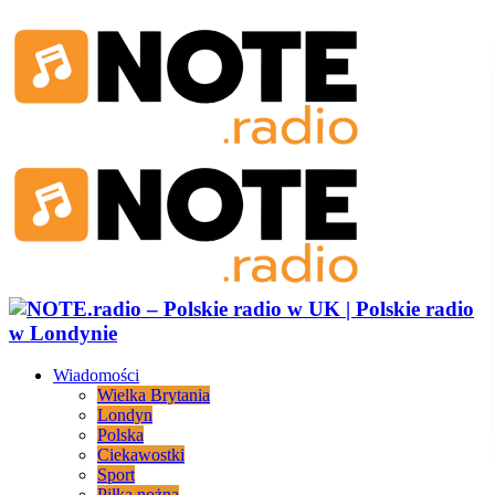
Wiadomości
Wielka Brytania
Londyn
Polska
Ciekawostki
Sport
Piłka nożna