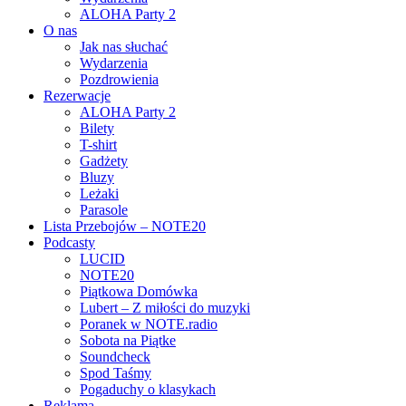
ALOHA Party 2
O nas
Jak nas słuchać
Wydarzenia
Pozdrowienia
Rezerwacje
ALOHA Party 2
Bilety
T-shirt
Gadżety
Bluzy
Leżaki
Parasole
Lista Przebojów – NOTE20
Podcasty
LUCID
NOTE20
Piątkowa Domówka
Lubert – Z miłości do muzyki
Poranek w NOTE.radio
Sobota na Piątke
Soundcheck
Spod Taśmy
Pogaduchy o klasykach
Reklama