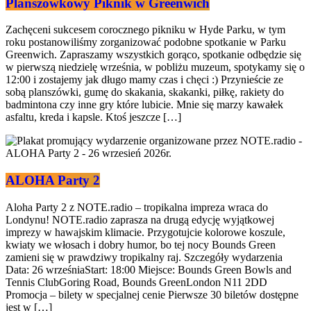
Planszówkowy Piknik w Greenwich
Zachęceni sukcesem corocznego pikniku w Hyde Parku, w tym
roku postanowiliśmy zorganizować podobne spotkanie w Parku
Greenwich. Zapraszamy wszystkich gorąco, spotkanie odbędzie się
w pierwszą niedzielę września, w pobliżu muzeum, spotykamy się o
12:00 i zostajemy jak długo mamy czas i chęci :) Przynieście ze
sobą planszówki, gumę do skakania, skakanki, piłkę, rakiety do
badmintona czy inne gry które lubicie. Mnie się marzy kawałek
asfaltu, kreda i kapsle. Ktoś jeszcze […]
ALOHA Party 2
Aloha Party 2 z NOTE.radio – tropikalna impreza wraca do
Londynu! NOTE.radio zaprasza na drugą edycję wyjątkowej
imprezy w hawajskim klimacie. Przygotujcie kolorowe koszule,
kwiaty we włosach i dobry humor, bo tej nocy Bounds Green
zamieni się w prawdziwy tropikalny raj. Szczegóły wydarzenia
Data: 26 wrześniaStart: 18:00 Miejsce: Bounds Green Bowls and
Tennis ClubGoring Road, Bounds GreenLondon N11 2DD
Promocja – bilety w specjalnej cenie Pierwsze 30 biletów dostępne
jest w […]