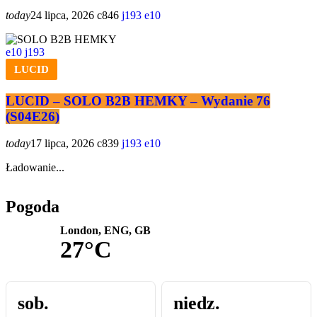
today
24 lipca, 2026
846
193
10
10
193
LUCID
LUCID – SOLO B2B HEMKY – Wydanie 76
(S04E26)
today
17 lipca, 2026
839
193
10
Ładowanie...
Pogoda
London, ENG, GB
27°C
sob.
niedz.