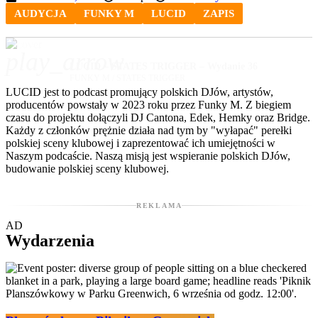
AUDYCJA
FUNKY M
LUCID
ZAPIS
play_arrow
LUCID – STATES TRIGGER – Wydanie 36
FUNKY M / STATES TRIGGER
LUCID jest to podcast promujący polskich DJów, artystów,
producentów powstały w 2023 roku przez Funky M. Z biegiem
czasu do projektu dołączyli DJ Cantona, Edek, Hemky oraz Bridge.
Każdy z członków prężnie działa nad tym by "wyłapać" perełki
polskiej sceny klubowej i zaprezentować ich umiejętności w
Naszym podcaście. Naszą misją jest wspieranie polskich DJów,
budowanie polskiej sceny klubowej.
REKLAMA
AD
Wydarzenia