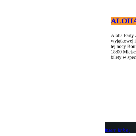
ALOHA 
Aloha Party 
wyjątkowej i
tej nocy Bou
18:00 Miejs
bilety w spec
insert_link