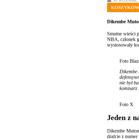
KOSZYKÓ
Dikembe Mutomb
Smutne wieści p
NBA, członek ga
wystosowały ko
Foto Blaz
Dikembe M
defensywn
nie był b
komisarz
Foto X
Jeden z n
Dikembe Mutombo
drafcie z numer