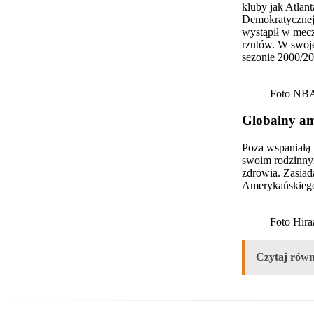
kluby jak Atlan
Demokratycznej 
wystąpił w mec
rzutów. W swoje
sezonie 2000/200
Foto NB
Globalny a
Poza wspaniałą 
swoim rodzinnym
zdrowia. Zasia
Amerykańskieg
Foto Hira
Czytaj równ