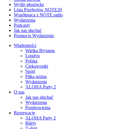
Wyślij głosówke
Lista Przebojów NOTE20
Współpraca z NOTE.radio
Wydarzenia
Podcasty
Jak nas słuchać
Promocja Wydarzenia
Wiadomości
Wielka Brytania
Londyn
Polska
Ciekawostki
Sport
Piłka nożna
Wydarzenia
ALOHA Party 2
O nas
Jak nas słuchać
Wydarzenia
Pozdrowienia
Rezerwacje
ALOHA Party 2
Bilety
T-shirt