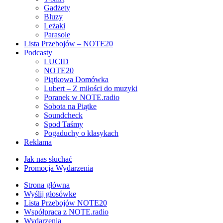
Gadżety
Bluzy
Leżaki
Parasole
Lista Przebojów – NOTE20
Podcasty
LUCID
NOTE20
Piątkowa Domówka
Lubert – Z miłości do muzyki
Poranek w NOTE.radio
Sobota na Piątke
Soundcheck
Spod Taśmy
Pogaduchy o klasykach
Reklama
Jak nas słuchać
Promocja Wydarzenia
Strona główna
Wyślij głosówke
Lista Przebojów NOTE20
Współpraca z NOTE.radio
Wydarzenia