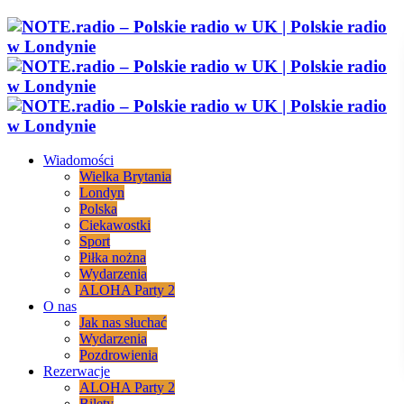
Wiadomości
Wielka Brytania
Londyn
Polska
Ciekawostki
Sport
Piłka nożna
Wydarzenia
ALOHA Party 2
O nas
Jak nas słuchać
Wydarzenia
Pozdrowienia
Rezerwacje
ALOHA Party 2
Bilety