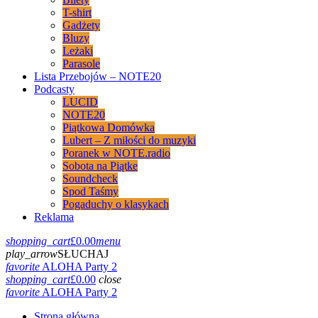
T-shirt
Gadżety
Bluzy
Leżaki
Parasole
Lista Przebojów – NOTE20
Podcasty
LUCID
NOTE20
Piątkowa Domówka
Lubert – Z miłości do muzyki
Poranek w NOTE.radio
Sobota na Piątke
Soundcheck
Spod Taśmy
Pogaduchy o klasykach
Reklama
shopping_cart
£
0.00
menu
play_arrow
SŁUCHAJ
favorite
ALOHA Party 2
shopping_cart
£
0.00
close
favorite
ALOHA Party 2
Strona główna