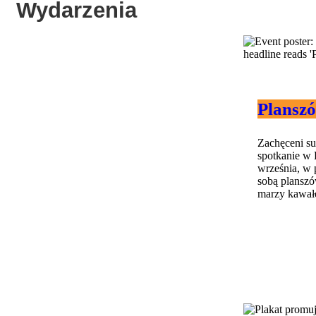
Wydarzenia
Plansz
Zachęceni s
spotkanie w 
września, w 
sobą planszów
marzy kawałek