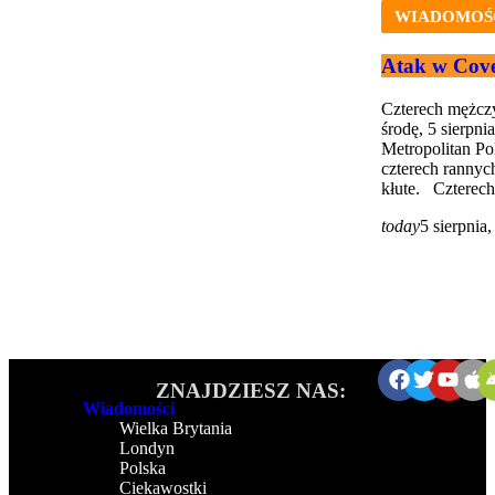
WIADOMOŚ
Atak w Cove
Czterech mężcz
środę, 5 sierpni
Metropolitan Pol
czterech rannych
kłute. Czterech
today
5 sierpnia
ZNAJDZIESZ NAS:
Wiadomości
Wielka Brytania
Londyn
Polska
Ciekawostki