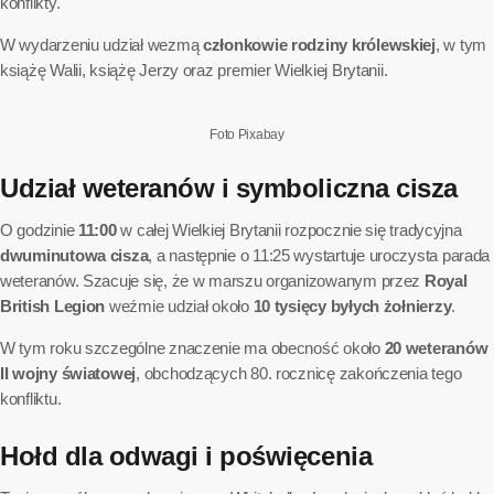
konflikty.
W wydarzeniu udział wezmą
członkowie rodziny królewskiej
, w tym
książę Walii, książę Jerzy oraz premier Wielkiej Brytanii.
Foto Pixabay
Udział weteranów i symboliczna cisza
O godzinie
11:00
w całej Wielkiej Brytanii rozpocznie się tradycyjna
dwuminutowa cisza
, a następnie o 11:25 wystartuje uroczysta parada
weteranów. Szacuje się, że w marszu organizowanym przez
Royal
British Legion
weźmie udział około
10 tysięcy byłych żołnierzy
.
W tym roku szczególne znaczenie ma obecność około
20 weteranów
II wojny światowej
, obchodzących 80. rocznicę zakończenia tego
konfliktu.
Hołd dla odwagi i poświęcenia