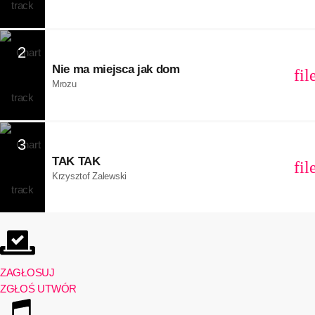
2
Nie ma miejsca jak dom
fi
Mrozu
3
TAK TAK
fi
Krzysztof Zalewski
ZAGŁOSUJ
ZGŁOŚ UTWÓR