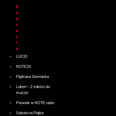
P
o
d
c
a
s
t
y
LUCID
NOTE20
Piątkowa Domówka
Lubert – Z miłości do
muzyki
Poranek w NOTE.radio
Sobota na Piątke