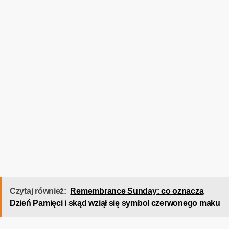
Czytaj również:
Remembrance Sunday: co oznacza
Dzień Pamięci i skąd wziął się symbol czerwonego maku