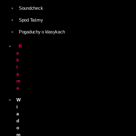
Soundcheck
Spod Taśmy
Pogaduchy o klasykach
R
e
k
l
a
m
a
W
i
a
d
o
m