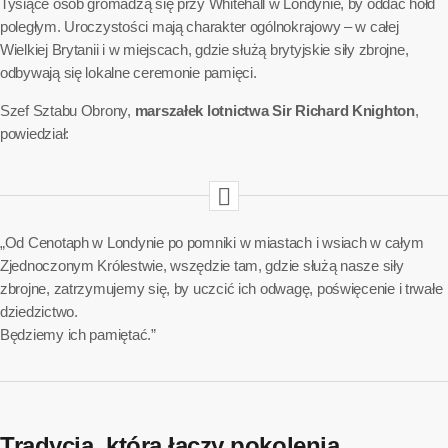
Tysiące osób gromadzą się przy Whitehall w Londynie, by oddać hołd
poległym. Uroczystości mają charakter ogólnokrajowy – w całej
Wielkiej Brytanii i w miejscach, gdzie służą brytyjskie siły zbrojne,
odbywają się lokalne ceremonie pamięci.
Szef Sztabu Obrony,
marszałek lotnictwa Sir Richard Knighton
,
powiedział:
„Od Cenotaph w Londynie po pomniki w miastach i wsiach w całym
Zjednoczonym Królestwie, wszędzie tam, gdzie służą nasze siły
zbrojne, zatrzymujemy się, by uczcić ich odwagę, poświęcenie i trwałe
dziedzictwo.
Będziemy ich pamiętać.”
Tradycja, która łączy pokolenia