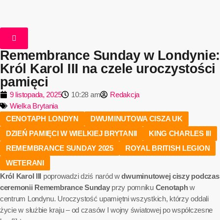
Remembrance Sunday w Londynie:
Król Karol III na czele uroczystości
pamięci
9 listopada, 2025
10:28 am
Redakcja
Wielka Brytania
CENOTAPH LONDYN
DWUMINUTOWA CISZA UK
DZIEŃ PAMIĘCI W WIELKIEJ BRYTANII
KING CHARLES III
REMEMBRANCE SUNDAY 2025
ROYAL BRITISH LEGION
WETERANI
Król Karol III
poprowadzi dziś naród w
dwuminutowej ciszy podczas
ceremonii Remembrance Sunday
przy pomniku
Cenotaph
w
centrum Londynu. Uroczystość upamiętni wszystkich, którzy oddali
życie w służbie kraju – od czasów I wojny światowej po współczesne