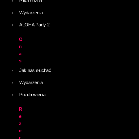
Piłka nożna
Wydarzenia
ALOHA Party 2
O
n
a
s
Jak nas słuchać
Wydarzenia
Pozdrowienia
R
e
z
e
r