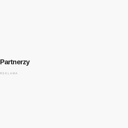
FESTIWALOWE RADIO 2026
Festiwalowe Radio 2026 – Ewa Sztab WOŚP
Bonn
today
31 lipca, 2026
14
Partnerzy