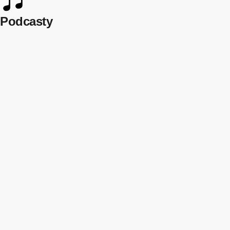
Podcasty
play_arro