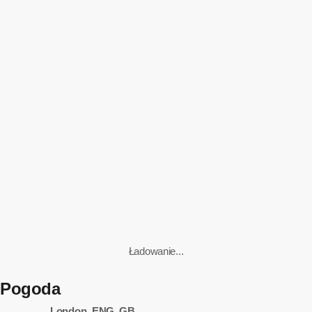
nad Wielką Brytanią
today
10 sierpnia, 2026
16
Ładowanie...
Pogoda
London, ENG, GB