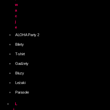
w
a
c
j
e
ALOHA Party 2
Bilety
T-shirt
Gadżety
Bluzy
Leżaki
Parasole
L
i