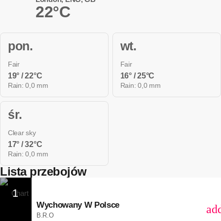
22°C
pon.
wt.
Fair
Fair
19° / 22°C
16° / 25°C
Rain: 0,0 mm
Rain: 0,0 mm
śr.
Clear sky
17° / 32°C
Rain: 0,0 mm
Lista przebojów
1
Wychowany W Polsce
ad
B.R.O