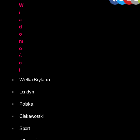
W
i
a
d
o
m
o
ś
c
i
Wielka Brytania
Londyn
Polska
Ciekawostki
Sport