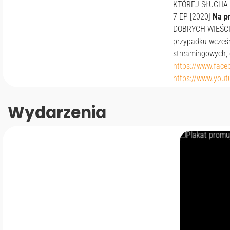
KTÓREJ SŁUCHA SI
7 EP [2020]
Na pr
DOBRYCH WIEŚCI C
przypadku wcześn
streamingowych, 
https://www.fac
https://www.you
Wydarzenia