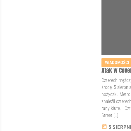
WIADOMOŚCI
Atak w Cove
Czterech mężcz
środę, 5 sierpni
nożyczki. Metro
znaleźli czterec
rany kłute. Czt
Street […]
today
5 SIERPN