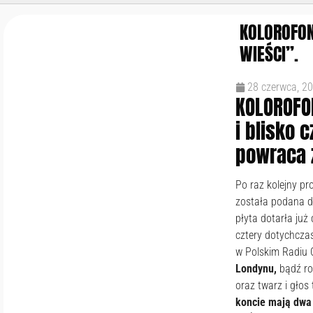
KOLOROFO
WIEŚCI”.
28 czerwca, 2
KOLOROFON
i blisko 
powraca 
Po raz kolejny pr
została podana da
płyta dotarła już
cztery dotychczas
w Polskim Radiu 
Londynu,
bądź ro
oraz twarz i głos
koncie mają dwa