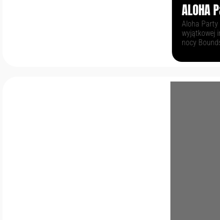
ALOHA Pa
Aloha Party 2
wyjątkowej imp
nocy Bounds Gr
18:00 Miejsce
w specjalnej c