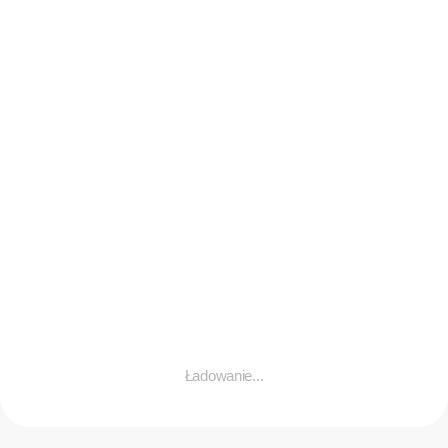
rannych, kobieta zatrzymana
today
5 sierpnia, 2026
109
Ładowanie...