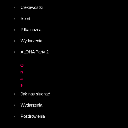
Ciekawostki
Sport
Piłka nożna
Wydarzenia
ALOHA Party 2
O
n
a
s
Jak nas słuchać
Wydarzenia
Pozdrowienia