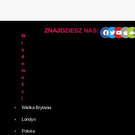
ZNAJDZIESZ NAS:
W
i
a
d
o
m
o
ś
c
i
Wielka Brytania
Londyn
Polska