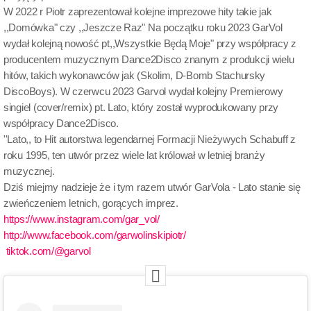
W 2022 r Piotr zaprezentował kolejne imprezowe hity takie jak
,,Domówka" czy ,,Jeszcze Raz" Na początku roku 2023 GarVol
wydał kolejną nowość pt,,Wszystkie Będą Moje" przy współpracy z
producentem muzycznym Dance2Disco znanym z produkcji wielu
hitów, takich wykonawców jak (Skolim, D-Bomb Stachursky
DiscoBoys). W czerwcu 2023 Garvol wydał kolejny Premierowy
singiel (cover/remix) pt. Lato, który został wyprodukowany przy
współpracy Dance2Disco.
''Lato,, to Hit autorstwa legendarnej Formacji Nieżywych Schabuff z
roku 1995, ten utwór przez wiele lat królował w letniej branży
muzycznej.
Dziś miejmy nadzieje że i tym razem utwór GarVola - Lato stanie się
zwieńczeniem letnich, gorących imprez.
https://www.instagram.com/gar_vol/
http://www.facebook.com/garwolinskipiotr/
tiktok.com/@garvol