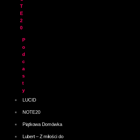
T
E
2
0
P
o
d
c
a
s
t
y
LUCID
NOTE20
Piątkowa Domówka
Lubert – Z miłości do