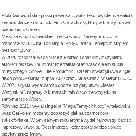
Piotr Garwoliński -
polski piosenkarz, autor tekstów, lider i wokalista
zespołu dance - disco polo Piotr Garwoliński, który w branży używa
pseudonimu GarVol.
Mieszka w podpoznańskiej miejscowości. Karierę muzyczną
rozpoczął w 2019 roku od singla „Po tylu latach". Kolejnym singlem
był utwór ,,Dom''.
W 2020 rozpoczął współpracę z Piotrem Łopackim, muzykiem,
autorem tekstów i multiinstrumentalistą oraz właścicielem studia
muzycznego „Shovel Elite Production". Razem stworzyli dwa single
disco polo: „Petarda" z lipca 2020 oraz „Taka Crazy" w sierpniu 2020.
W 2021 artysta wydał bardzo dobrze przyjęty utwór „Jesteś
Wszystkim", nagrany w klimatach italo disco, ze względu na
sentyment do Włoch.
Również 2021 r wydał singiel pt."Magia Tamtych Nocy" w teledysku
wraz GarVolem możemy zobaczyć piękną czarnoskórą
saksofonistkę. W tym samym roku artysta wydał najnowszy bardzo
imprezowy utwór pt. "Jest Impreza" który został bardzo dobrze
przyjęty przez fanów.