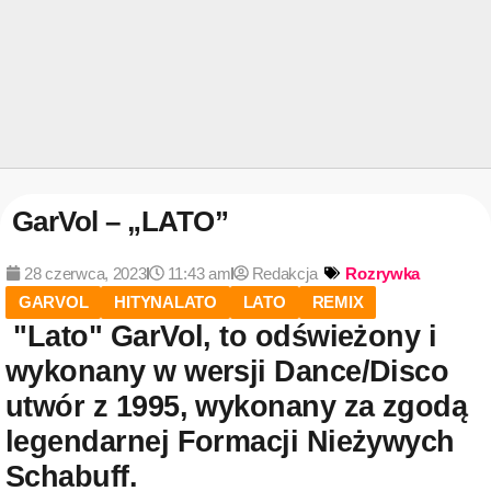
GarVol – „LATO”
28 czerwca, 2023
11:43 am
Redakcja
Rozrywka
GARVOL
HITYNALATO
LATO
REMIX
"Lato" GarVol, to odświeżony i
wykonany w wersji Dance/Disco
utwór z 1995, wykonany za zgodą
legendarnej Formacji Nieżywych
Schabuff.