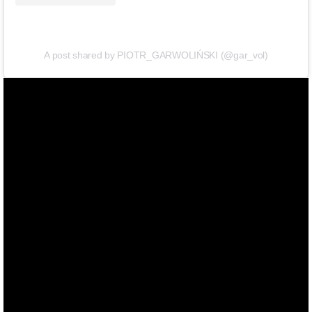
A post shared by PIOTR_GARWOLIŃSKI (@gar_vol)