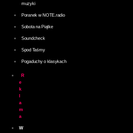
muzyki
Poranek w NOTE.radio
Sobota na Piątke
Soundcheck
Spod Taśmy
Pogaduchy o klasykach
R
e
k
l
a
m
a
W