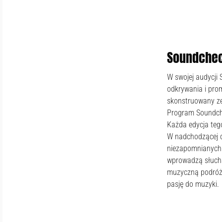
Soundchec
W swojej audycji 
odkrywania i pro
skonstruowany ze
Program Soundche
Każda edycja teg
W nadchodzącej o
niezapomnianych w
wprowadzą słucha
muzyczną podróż. 
pasję do muzyk