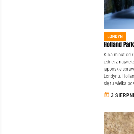
LONDYN
Holland Park
Kilka minut od r
jednej z najwięk
japońskie spraw
Londynu. Hollan
się tu wielka pos
today
3 SIERPN