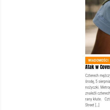
WIADOMOŚCI
Atak w Cove
Czterech mężcz
środę, 5 sierpni
nożyczki. Metro
znaleźli czterec
rany kłute. Czt
Street […]