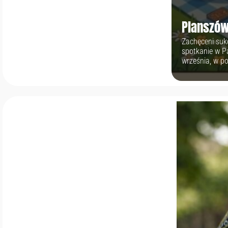
Planszów
Zachęceni suk
spotkanie w P
września, w po
planszówki, gu
kawałek asfalt