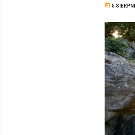
today
5 SIERPN