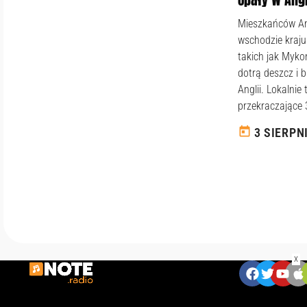
Mieszkańców Ang
wschodzie kraju
takich jak Myko
dotrą deszcz i 
Anglii. Lokalni
przekraczające 3
today
3 SIERPN
X
ZNAJDZIESZ NAS:
W
ia