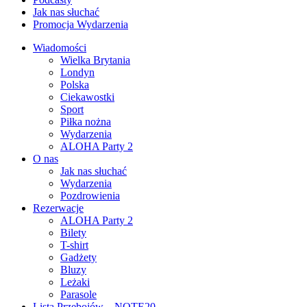
Jak nas słuchać
Promocja Wydarzenia
Wiadomości
Wielka Brytania
Londyn
Polska
Ciekawostki
Sport
Piłka nożna
Wydarzenia
ALOHA Party 2
O nas
Jak nas słuchać
Wydarzenia
Pozdrowienia
Rezerwacje
ALOHA Party 2
Bilety
T-shirt
Gadżety
Bluzy
Leżaki
Parasole
Lista Przebojów – NOTE20