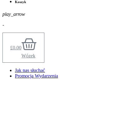
Koszyk
play_arrow
-
£
0.00
Wózek
Jak nas słuchać
Promocja Wydarzenia