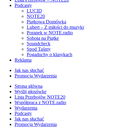
Podcasty
LUCID
NOTE20
Piątkowa Domówka
Lubert – Z miłości do muzyki
Poranek w NOTE.radio
Sobota na Piątke
Soundcheck
Spod Taśmy
Pogaduchy o klasykach
Reklama
Jak nas słuchać
Promocja Wydarzenia
Strona główna
Wyślij głosówke
Lista Przebojów NOTE20
Współpraca z NOTE.radio
Wydarzenia
Podcasty
Jak nas słuchać
Promocja Wydarzenia