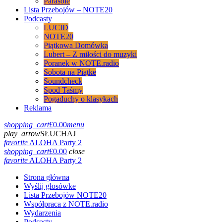
Parasole
Lista Przebojów – NOTE20
Podcasty
LUCID
NOTE20
Piątkowa Domówka
Lubert – Z miłości do muzyki
Poranek w NOTE.radio
Sobota na Piątke
Soundcheck
Spod Taśmy
Pogaduchy o klasykach
Reklama
shopping_cart
£
0.00
menu
play_arrow
SŁUCHAJ
favorite
ALOHA Party 2
shopping_cart
£
0.00
close
favorite
ALOHA Party 2
Strona główna
Wyślij głosówke
Lista Przebojów NOTE20
Współpraca z NOTE.radio
Wydarzenia
Podcasty