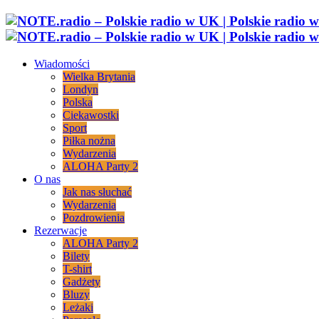
Wiadomości
Wielka Brytania
Londyn
Polska
Ciekawostki
Sport
Piłka nożna
Wydarzenia
ALOHA Party 2
O nas
Jak nas słuchać
Wydarzenia
Pozdrowienia
Rezerwacje
ALOHA Party 2
Bilety
T-shirt
Gadżety
Bluzy
Leżaki