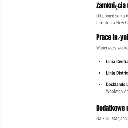
Zamknięcia 
Od poniedziałku 
Islington a New 
Prace inżyni
W pierwszy weeke
Linia Centra
Linia Distric
Docklands L
Woolwich Ar
Dodatkowe u
Na kilku stacjach