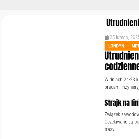
Utrudnien
25 lutego, 202
LONDYN
ME
Utrudnie
codzienn
W dniach 24-28 l
pracami inżyniery
Strajk na lin
Związek zawodowy 
Oczekiwane są po
trasy.