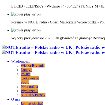
LUCID - JELINSKY - Wydanie 74 (S04E24)
FUNKY M / J
play_arrow
Poranek w NOTE.radio - Gość: Małgorzata Wojewódzka - Pol
play_arrow
Wybory prezydenckie 2025. Jak głosować za granicą?
Redakcj
Wiadomości
Wielka Brytania
Londyn
Polska
Ciekawostki
Sport
Piłka nożna
Wydarzenia
ALOHA Party 2
O nas
Jak nas słuchać