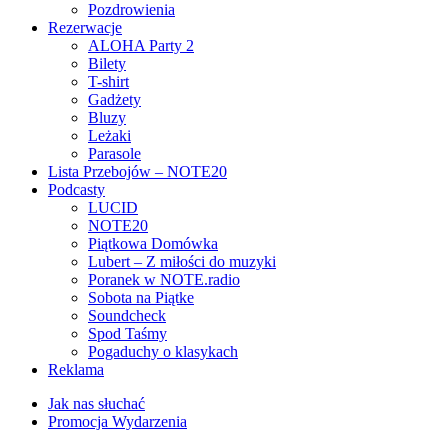
Pozdrowienia
Rezerwacje
ALOHA Party 2
Bilety
T-shirt
Gadżety
Bluzy
Leżaki
Parasole
Lista Przebojów – NOTE20
Podcasty
LUCID
NOTE20
Piątkowa Domówka
Lubert – Z miłości do muzyki
Poranek w NOTE.radio
Sobota na Piątke
Soundcheck
Spod Taśmy
Pogaduchy o klasykach
Reklama
Jak nas słuchać
Promocja Wydarzenia