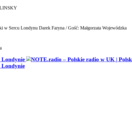
ELINSKY
ki w Sercu Londynu
Darek Faryna / Gość: Małgorzata Wojewódzka
a