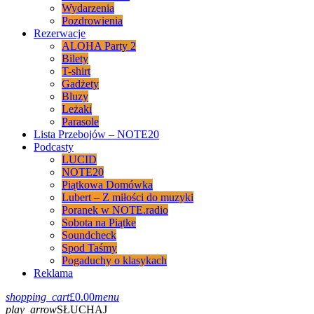
Wydarzenia
Pozdrowienia
Rezerwacje
ALOHA Party 2
Bilety
T-shirt
Gadżety
Bluzy
Leżaki
Parasole
Lista Przebojów – NOTE20
Podcasty
LUCID
NOTE20
Piątkowa Domówka
Lubert – Z miłości do muzyki
Poranek w NOTE.radio
Sobota na Piątke
Soundcheck
Spod Taśmy
Pogaduchy o klasykach
Reklama
shopping_cart
£
0.00
menu
play_arrow
SŁUCHAJ