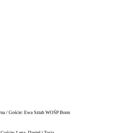
yna / Goście: Ewa Sztab WOŚP Bonn
 Goście: Lena, Daniel i Tosia