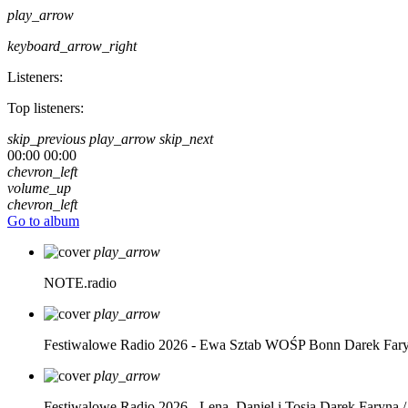
play_arrow
keyboard_arrow_right
Listeners:
Top listeners:
skip_previous
play_arrow
skip_next
00:00
00:00
chevron_left
volume_up
chevron_left
Go to album
play_arrow
NOTE.radio
play_arrow
Festiwalowe Radio 2026 - Ewa Sztab WOŚP Bonn
Darek Far
play_arrow
Festiwalowe Radio 2026 - Lena, Daniel i Tosia
Darek Faryna /