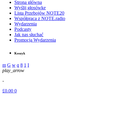
Strona główna
Wyślij głosówke
Lista Przebojów NOTE20
Współpraca z NOTE.radio
Wydarzenia
Podcasty
Jak nas słuchać
Promocja Wydarzenia
Koszyk
play_arrow
-
£
0.00
0