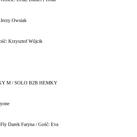
 Jerzy Owsiak
ość: Krzysztof Wójcik
Y M / SOLO B2B HEMKY
yone
 Fly
Darek Faryna / Gość: Eva