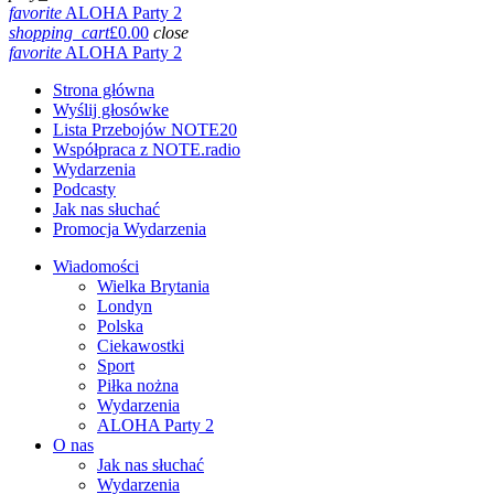
favorite
ALOHA Party 2
shopping_cart
£
0.00
close
favorite
ALOHA Party 2
Strona główna
Wyślij głosówke
Lista Przebojów NOTE20
Współpraca z NOTE.radio
Wydarzenia
Podcasty
Jak nas słuchać
Promocja Wydarzenia
Wiadomości
Wielka Brytania
Londyn
Polska
Ciekawostki
Sport
Piłka nożna
Wydarzenia
ALOHA Party 2
O nas
Jak nas słuchać
Wydarzenia