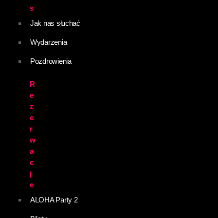
s
Jak nas słuchać
Wydarzenia
Pozdrowienia
R
e
z
e
r
w
a
c
j
e
ALOHA Party 2