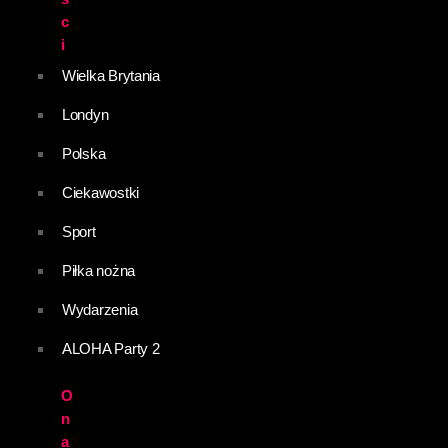
c
i
Wielka Brytania
Londyn
Polska
Ciekawostki
Sport
Piłka nożna
Wydarzenia
ALOHA Party 2
O
n
a