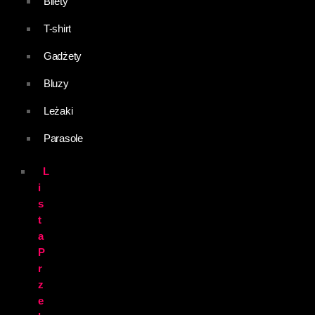
Bilety
T-shirt
Gadżety
Bluzy
Leżaki
Parasole
L
i
s
t
a
P
r
z
e