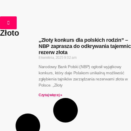
Złoto
„Złoty konkurs dla polskich rodzin” –
NBP zaprasza do odkrywania tajemnic
rezerw złota
8 kwietnia, 2025
9:02 am
Narodowy Bank Polski (NBP) ogłosił wyjątkowy
konkurs, który daje Polakom unikalną możliwość
zgłębienia tajników zarządzania rezerwami złota w
Polsce. „Złoty
Czytaj więcej »