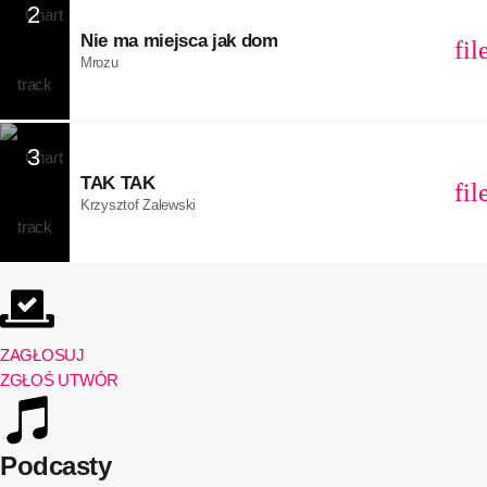
2
Nie ma miejsca jak dom
fi
Mrozu
3
TAK TAK
fi
Krzysztof Zalewski
ZAGŁOSUJ
ZGŁOŚ UTWÓR
Podcasty