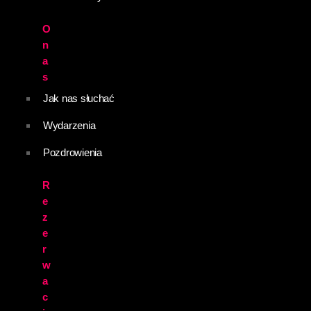
O
n
a
s
Jak nas słuchać
Wydarzenia
Pozdrowienia
R
e
z
e
r
w
a
c