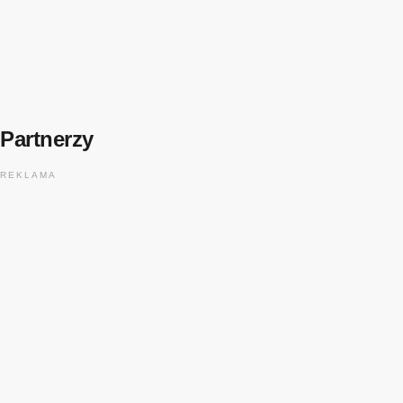
FESTIWALOWE RADIO 2026
Festiwalowe Radio 2026 – Ewa Sztab WOŚP
Bonn
today
31 lipca, 2026
11
Partnerzy