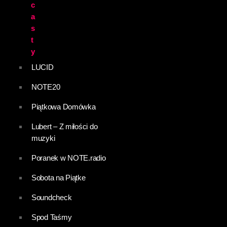
c
a
s
t
y
LUCID
NOTE20
Piątkowa Domówka
Lubert – Z miłości do
muzyki
Poranek w NOTE.radio
Sobota na Piątke
Soundcheck
Spod Taśmy