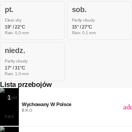
pt.
sob.
Clear sky
Partly cloudy
19° / 22°C
15° / 27°C
Rain: 0,0 mm
Rain: 0,1 mm
niedz.
Partly cloudy
17° / 31°C
Rain: 1,0 mm
Lista przebojów
1
Wychowany W Polsce
ad
B.R.O