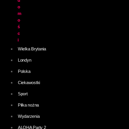
d
o
m
o
ś
c
i
Wielka Brytania
Londyn
Polska
Ciekawostki
Sport
Piłka nożna
Wydarzenia
ALOHA Party 2