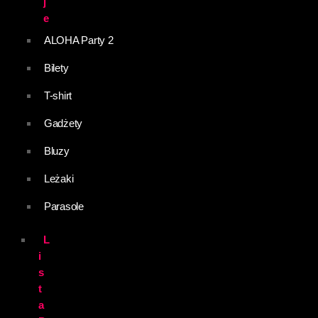
j
e
ALOHA Party 2
Bilety
T-shirt
Gadżety
Bluzy
Leżaki
Parasole
L
i
s
t
a