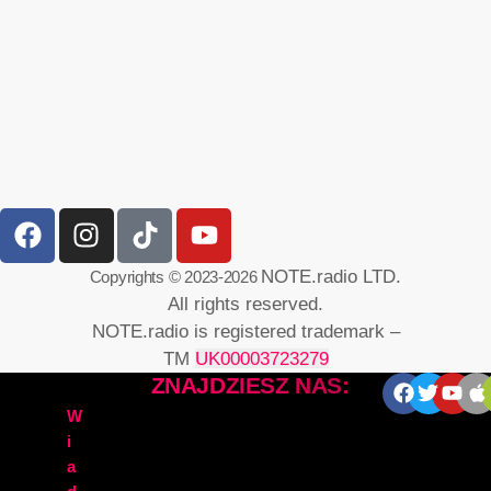
NOTE.radio LTD.
Copyrights © 2023-2026
All rights reserved.
NOTE.radio is registered trademark –
TM
UK00003723279
ZNAJDZIESZ NAS:
W
i
a