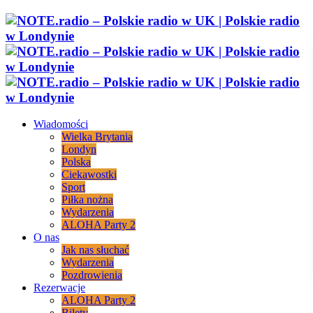
Wiadomości
Wielka Brytania
Londyn
Polska
Ciekawostki
Sport
Piłka nożna
Wydarzenia
ALOHA Party 2
O nas
Jak nas słuchać
Wydarzenia
Pozdrowienia
Rezerwacje
ALOHA Party 2
Bilety