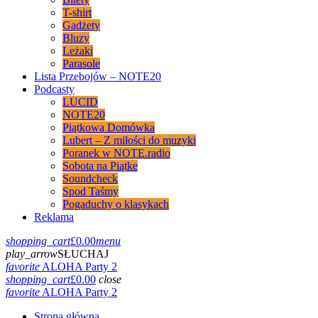
T-shirt
Gadżety
Bluzy
Leżaki
Parasole
Lista Przebojów – NOTE20
Podcasty
LUCID
NOTE20
Piątkowa Domówka
Lubert – Z miłości do muzyki
Poranek w NOTE.radio
Sobota na Piątke
Soundcheck
Spod Taśmy
Pogaduchy o klasykach
Reklama
shopping_cart
£
0.00
menu
play_arrow
SŁUCHAJ
favorite
ALOHA Party 2
shopping_cart
£
0.00
close
favorite
ALOHA Party 2
Strona główna