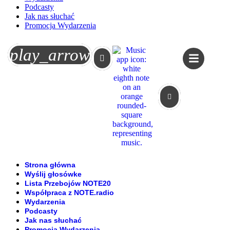
Podcasty
Jak nas słuchać
Promocja Wydarzenia
Koszyk
play_arrow
Strona główna
Wyślij głosówke
Lista Przebojów NOTE20
Współpraca z NOTE.radio
Wydarzenia
Podcasty
Jak nas słuchać
Promocja Wydarzenia