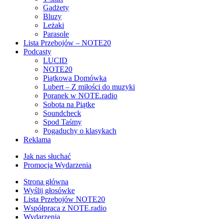
Gadżety
Bluzy
Leżaki
Parasole
Lista Przebojów – NOTE20
Podcasty
LUCID
NOTE20
Piątkowa Domówka
Lubert – Z miłości do muzyki
Poranek w NOTE.radio
Sobota na Piątke
Soundcheck
Spod Taśmy
Pogaduchy o klasykach
Reklama
Jak nas słuchać
Promocja Wydarzenia
Strona główna
Wyślij głosówke
Lista Przebojów NOTE20
Współpraca z NOTE.radio
Wydarzenia