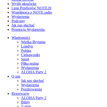
Wyślij głosówke
Lista Przebojów NOTE20
Współpraca z NOTE.radio
Wydarzenia
Podcasty
Jak nas słuchać
Promocja Wydarzenia
Wiadomości
Wielka Brytania
Londyn
Polska
Ciekawostki
Sport
Piłka nożna
Wydarzenia
ALOHA Party 2
O nas
Jak nas słuchać
Wydarzenia
Pozdrowienia
Rezerwacje
ALOHA Party 2
Bilety
T-shirt