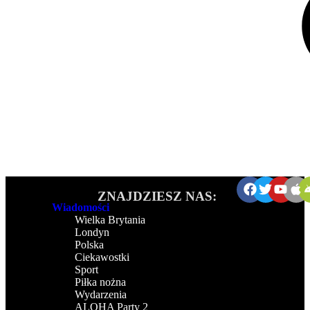
ZNAJDZIESZ NAS:
Wiadomości
Wielka Brytania
Londyn
Polska
Ciekawostki
Sport
Piłka nożna
Wydarzenia
ALOHA Party 2