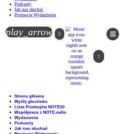
Podcasty
Jak nas słuchać
Promocja Wydarzenia
Koszyk
play_arrow
Strona główna
Wyślij głosówke
Lista Przebojów NOTE20
Współpraca z NOTE.radio
Wydarzenia
Podcasty
Jak nas słuchać
Promocja Wydarzenia