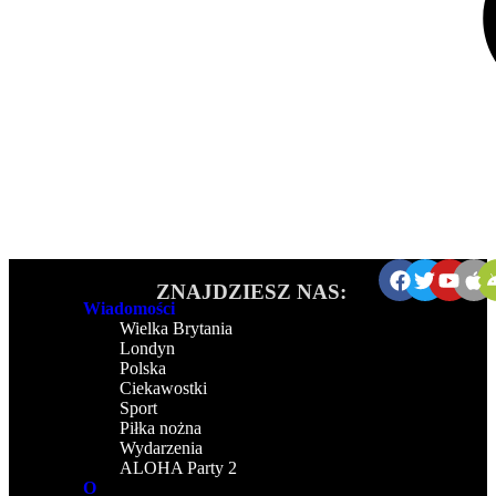
ZNAJDZIESZ NAS:
Wiadomości
Wielka Brytania
Londyn
Polska
Ciekawostki
Sport
Piłka nożna
Wydarzenia
ALOHA Party 2
O