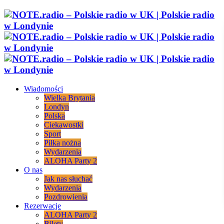
Wiadomości
Wielka Brytania
Londyn
Polska
Ciekawostki
Sport
Piłka nożna
Wydarzenia
ALOHA Party 2
O nas
Jak nas słuchać
Wydarzenia
Pozdrowienia
Rezerwacje
ALOHA Party 2
Bilety