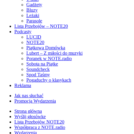
Gadżety
Bluzy
Leżaki
Parasole
Lista Przebojów – NOTE20
Podcasty
LUCID
NOTE20
Piątkowa Domówka
Lubert – Z miłości do muzyki
Poranek w NOTE.radio
Sobota na Piątke
Soundcheck
Spod Taśmy
Pogaduchy o klasykach
Reklama
Jak nas słuchać
Promocja Wydarzenia
Strona główna
Wyślij głosówke
Lista Przebojów NOTE20
Współpraca z NOTE.radio
Wydarzenia