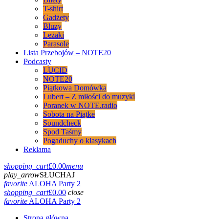
T-shirt
Gadżety
Bluzy
Leżaki
Parasole
Lista Przebojów – NOTE20
Podcasty
LUCID
NOTE20
Piątkowa Domówka
Lubert – Z miłości do muzyki
Poranek w NOTE.radio
Sobota na Piątke
Soundcheck
Spod Taśmy
Pogaduchy o klasykach
Reklama
shopping_cart
£
0.00
menu
play_arrow
SŁUCHAJ
favorite
ALOHA Party 2
shopping_cart
£
0.00
close
favorite
ALOHA Party 2
Strona główna