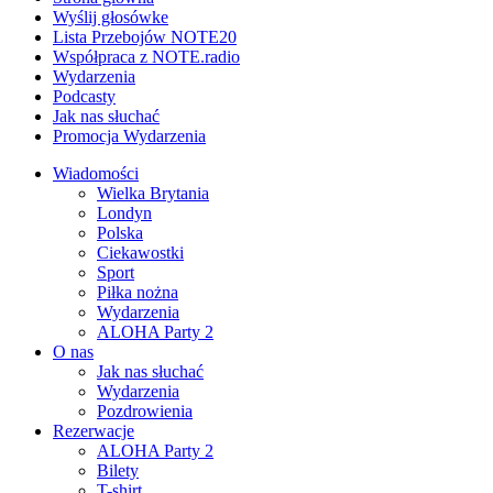
Wyślij głosówke
Lista Przebojów NOTE20
Współpraca z NOTE.radio
Wydarzenia
Podcasty
Jak nas słuchać
Promocja Wydarzenia
Wiadomości
Wielka Brytania
Londyn
Polska
Ciekawostki
Sport
Piłka nożna
Wydarzenia
ALOHA Party 2
O nas
Jak nas słuchać
Wydarzenia
Pozdrowienia
Rezerwacje
ALOHA Party 2
Bilety
T-shirt